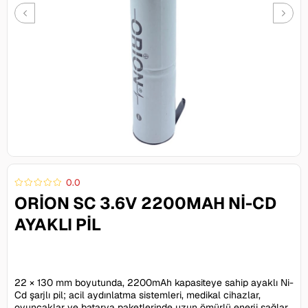
0.0
ORION SC 3.6V 2200MAH NI-CD
AYAKLI PIL
271,00 TL
22 × 130 mm boyutunda, 2200mAh kapasiteye sahip ayaklı Ni-
Cd şarjlı pil; acil aydınlatma sistemleri, medikal cihazlar,
oyuncaklar ve batarya paketlerinde uzun ömürlü enerji sağlar.