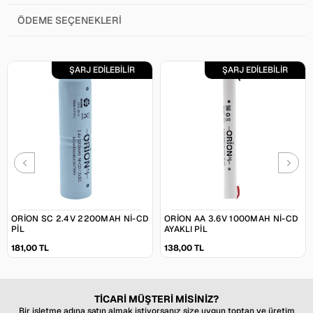
ÖDEME SEÇENEKLERI
ŞARJ EDİLEBİLİR
ŞARJ EDİLEBİLİR
ORION SC 2.4V 2200MAH NI-CD
ORION AA 3.6V 1000MAH NI-CD
PIL
AYAKLI PIL
181,00 TL
138,00 TL
TİCARİ MÜŞTERİ MİSİNİZ?
Bir işletme adına satın almak istiyorsanız size uygun toptan ve üretim