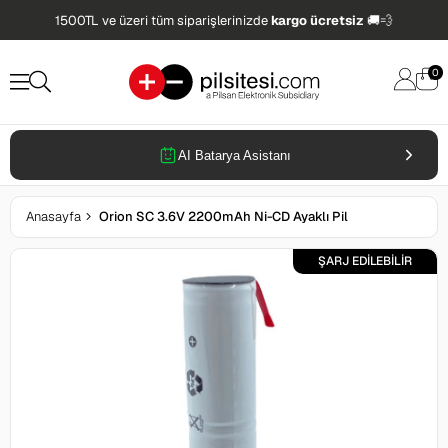
1500TL ve üzeri tüm siparişlerinizde
kargo ücretsiz
🚚💨
0
AI Batarya Asistanı
Anasayfa
Orion SC 3.6V 2200mAh Ni-CD Ayaklı Pil
ŞARJ EDİLEBİLİR