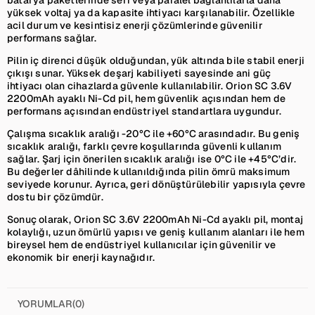
yüksek voltaj ya da kapasite ihtiyacı karşılanabilir. Özellikle
acil durum ve kesintisiz enerji çözümlerinde güvenilir
performans sağlar.
Pilin iç direnci düşük olduğundan, yük altında bile stabil enerji
çıkışı sunar. Yüksek deşarj kabiliyeti sayesinde ani güç
ihtiyacı olan cihazlarda güvenle kullanılabilir. Orion SC 3.6V
2200mAh ayaklı Ni-Cd pil, hem güvenlik açısından hem de
performans açısından endüstriyel standartlara uygundur.
Çalışma sıcaklık aralığı -20°C ile +60°C arasındadır. Bu geniş
sıcaklık aralığı, farklı çevre koşullarında güvenli kullanım
sağlar. Şarj için önerilen sıcaklık aralığı ise 0°C ile +45°C’dir.
Bu değerler dâhilinde kullanıldığında pilin ömrü maksimum
seviyede korunur. Ayrıca, geri dönüştürülebilir yapısıyla çevre
dostu bir çözümdür.
Sonuç olarak, Orion SC 3.6V 2200mAh Ni-Cd ayaklı pil, montaj
kolaylığı, uzun ömürlü yapısı ve geniş kullanım alanları ile hem
bireysel hem de endüstriyel kullanıcılar için güvenilir ve
ekonomik bir enerji kaynağıdır.
YORUMLAR
(0)