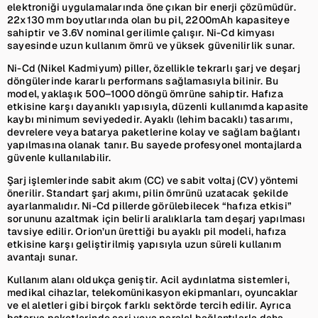
elektroniği uygulamalarında öne çıkan bir enerji çözümüdür.
22x130 mm boyutlarında olan bu pil, 2200mAh kapasiteye
sahiptir ve 3.6V nominal gerilimle çalışır. Ni-Cd kimyası
sayesinde uzun kullanım ömrü ve yüksek güvenilirlik sunar.
Ni-Cd (Nikel Kadmiyum) piller, özellikle tekrarlı şarj ve deşarj
döngülerinde kararlı performans sağlamasıyla bilinir. Bu
model, yaklaşık 500–1000 döngü ömrüne sahiptir. Hafıza
etkisine karşı dayanıklı yapısıyla, düzenli kullanımda kapasite
kaybı minimum seviyededir. Ayaklı (lehim bacaklı) tasarımı,
devrelere veya batarya paketlerine kolay ve sağlam bağlantı
yapılmasına olanak tanır. Bu sayede profesyonel montajlarda
güvenle kullanılabilir.
Şarj işlemlerinde sabit akım (CC) ve sabit voltaj (CV) yöntemi
önerilir. Standart şarj akımı, pilin ömrünü uzatacak şekilde
ayarlanmalıdır. Ni-Cd pillerde görülebilecek “hafıza etkisi”
sorununu azaltmak için belirli aralıklarla tam deşarj yapılması
tavsiye edilir. Orion’un ürettiği bu ayaklı pil modeli, hafıza
etkisine karşı geliştirilmiş yapısıyla uzun süreli kullanım
avantajı sunar.
Kullanım alanı oldukça geniştir. Acil aydınlatma sistemleri,
medikal cihazlar, telekomünikasyon ekipmanları, oyuncaklar
ve el aletleri gibi birçok farklı sektörde tercih edilir. Ayrıca
batarya paketlerinde seri veya paralel bağlantılarla daha