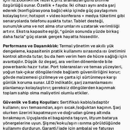
özgürlüğü sunar. Özellik + fayda: İki cihazı aynı anda şarj
ederek (konfigürasyona bağlı) ekip içinde güç paylaşımını
kolaylaştırır; hotspot + video konferans + medya tüketimi gibi
senaryolarda telefonu ayakta tutar. Tablet desteği,
sunum/okuma ve not alma oturumlarını uzatarak verimliliği
artırır. Ekstra kapasite eşiği, “günün sonunda yüzde birkaç
daha fazla” güç olarak gerçek hayatta hissedilir.
Performans ve Dayanıklılık:
Termal yönetim ve akıllı yük
dengeleme, kapasitenin pratik kullanımı sırasında ısı üretimini
kontrol altında tutar; bu da hem verim hem de hücre sağlığı için
avantajdır. Düşük öz deşarj, ara verilen dönemlerde bile
powerbankı hazır tutar. Port toleransları ve temas yüzeyleri,
yoğun tak-çıkar döngülerinde bağlantı güvenilirliğini korur;
gövde malzemesi çizilmeye ve çanta içi sürtünmeye karşı
günlük koruma sunar. LED indikatör, şarj zamanlamasını
planlamayı kolaylaştırır; gereksiz döngülerden kaçınmak
toplam sahip olma maliyetini olumlu etkiler.
Güvenlik ve Satış Koşulları:
Sertifikalı kablo/adaptör
kullanın; sıvı temasından, aşırı sıcak/soğuktan kaçının. Şarj
olurken üzerini kapatmayın ve doğrudan güneş altında
bırakmayın. Uçuşlarda el bagajında taşıyın, lityum batarya
yönergelerine uyun. Şişme/koku/aşırı ısınma görüldüğünde
kullanımı durdurun. Garanti/iade için ambalaj ve faturayı