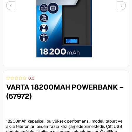
0.0
VARTA 18200MAH POWERBANK –
(57972)
795,80 TL
18200mAh kapasiteli bu yüksek performanslı model, tablet ve
akıllı telefonları birden fazla kez şarj edebilmektedir. Çift USB
port desteğiyle iki cihazı eşzamanlı olarak besler. Özellikle