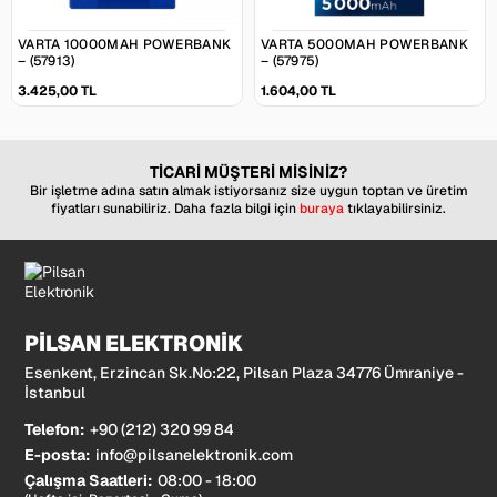
VARTA 10000MAH POWERBANK
VARTA 5000MAH POWERBANK
– (57913)
– (57975)
3.425,00 TL
1.604,00 TL
TİCARİ MÜŞTERİ MİSİNİZ?
Bir işletme adına satın almak istiyorsanız size uygun toptan ve üretim
fiyatları sunabiliriz. Daha fazla bilgi için
buraya
tıklayabilirsiniz.
PİLSAN ELEKTRONİK
Esenkent, Erzincan Sk.No:22, Pilsan Plaza 34776 Ümraniye -
İstanbul
Telefon:
+90 (212) 320 99 84
E-posta:
info@pilsanelektronik.com
Çalışma Saatleri:
08:00 - 18:00