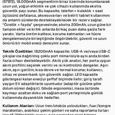
(57972), 18.000mAh segmentinin biraz üzerinde konumlanarak
uzun yol, yoğun etkinlik ve çok cihazlı kullanımda ekstra
güvenlik payı sunar. Bu kapasite, telefon + kulaklık + saat
üçlüsünü defalarca, aksesuvarları ve belirli tablet kullanımını
da anlamlı sürelerde destekleyebilecek bir rezerv sağlar.
“Özellik + fayda” çerçevesinde; ekstra 200mAh, uzun güne bir
tampon ekler ve kritik anlarda birkaç puan daha şarjla fark
yaratır. Varta üretim kalitesi, koruma katmanları ve hücre
dengelemesiyle birleştiğinde öngörülebilir, güvenli ve uzun
ömürlü bir mobil enerji deneyimi sunar.
Teknik Özellikler:
18200mAh kapasite; USB-A ve/veya USB-C
çıkışlarına dağıtılmış çoklu port mimarisiyle aynı anda birden
fazla cihazı destekleyebilir. Akıllı yük analizi, her porta uygun
akım profilini seçerek verimi ve ısı kontrolünü dengeler. Aşırı
akım, aşırı gerilim, kısa devre ve termal koruma; kullanıcı,
cihaz ve powerbank için güvenlik sağlar. LED kapasite
göstergesi kalan enerjiyi şeffaf biçimde iletir; giriş tarafı
yaygın 5V adaptörlerle uyumludur (adaptör gücüne göre
dolum süresi değişir). Gövde ergonomisi, masa üstünde
kaymayı azaltan doku ve sağlam port yerleşimiyle günlük
kullanımda dayanıklılık hedefler.
Kullanım Alanları:
Uzun tren/otobüs yolculukları, fuar/kongre
maratonları, aralıksız çekim günleri ve saha raporlama turları
için 18.200mAh’lik rezerv, priz aramadan günü bitirme