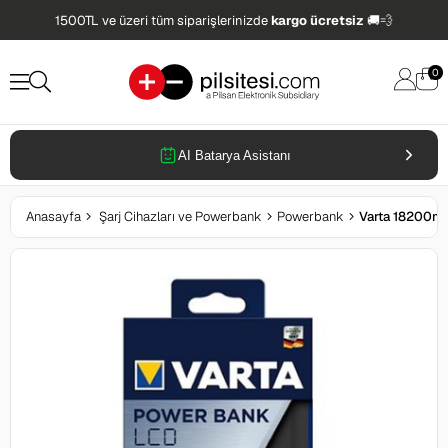
1500TL ve üzeri tüm siparişlerinizde
kargo ücretsiz
🚚💨
0
AI Batarya Asistanı
Anasayfa
Şarj Cihazları ve Powerbank
Powerbank
Varta 18200m