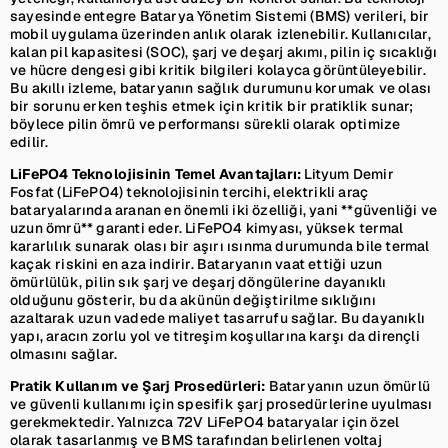
sayesinde entegre Batarya Yönetim Sistemi (BMS) verileri, bir
mobil uygulama üzerinden anlık olarak izlenebilir. Kullanıcılar,
kalan pil kapasitesi (SOC), şarj ve deşarj akımı, pilin iç sıcaklığı
ve hücre dengesi gibi kritik bilgileri kolayca görüntüleyebilir.
Bu akıllı izleme, bataryanın sağlık durumunu korumak ve olası
bir sorunu erken teşhis etmek için kritik bir pratiklik sunar;
böylece pilin ömrü ve performansı sürekli olarak optimize
edilir.
LiFePO4 Teknolojisinin Temel Avantajları:
Lityum Demir
Fosfat (LiFePO4) teknolojisinin tercihi, elektrikli araç
bataryalarında aranan en önemli iki özelliği, yani **güvenliği ve
uzun ömrü** garanti eder. LiFePO4 kimyası, yüksek termal
kararlılık sunarak olası bir aşırı ısınma durumunda bile termal
kaçak riskini en aza indirir. Bataryanın vaat ettiği uzun
ömürlülük, pilin sık şarj ve deşarj döngülerine dayanıklı
olduğunu gösterir, bu da akünün değiştirilme sıklığını
azaltarak uzun vadede maliyet tasarrufu sağlar. Bu dayanıklı
yapı, aracın zorlu yol ve titreşim koşullarına karşı da dirençli
olmasını sağlar.
Pratik Kullanım ve Şarj Prosedürleri:
Bataryanın uzun ömürlü
ve güvenli kullanımı için spesifik şarj prosedürlerine uyulması
gerekmektedir. Yalnızca 72V LiFePO4 bataryalar için özel
olarak tasarlanmış ve BMS tarafından belirlenen voltaj