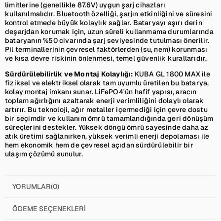
limitlerine (genellikle 87.6V) uygun şarj cihazları
kullanılmalıdır. Bluetooth özelliği, şarjın etkinliğini ve süresini
kontrol etmede büyük kolaylık sağlar. Bataryayı aşırı derin
deşarjdan korumak için, uzun süreli kullanmama durumlarında
bataryanın %50 civarında şarj seviyesinde tutulması önerilir.
Pil terminallerinin çevresel faktörlerden (su, nem) korunması
ve kısa devre riskinin önlenmesi, temel güvenlik kurallarıdır.
Sürdürülebilirlik ve Montaj Kolaylığı:
KUBA GL 1800 MAX ile
fiziksel ve elektriksel olarak tam uyumlu üretilen bu batarya,
kolay montaj imkanı sunar. LiFePO4'ün hafif yapısı, aracın
toplam ağırlığını azaltarak enerji verimliliğini dolaylı olarak
artırır. Bu teknoloji, ağır metaller içermediği için çevre dostu
bir seçimdir ve kullanım ömrü tamamlandığında geri dönüşüm
süreçlerini destekler. Yüksek döngü ömrü sayesinde daha az
atık üretimi sağlanırken, yüksek verimli enerji depolaması ile
hem ekonomik hem de çevresel açıdan sürdürülebilir bir
ulaşım çözümü sunulur.
YORUMLAR
(0)
ÖDEME SEÇENEKLERI