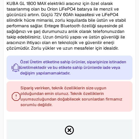
KUBA GL 1800 MAX elektrikli aracınız için özel olarak
tasarlanmış olan bu Orion LiFePO4 batarya ile menzil ve
gücünüzü artırın. Güçlü 72V 60Ah kapasitesi ve LiFePO4
silindirik hücre mimarisi, zorlu koşullarda bile üstün ve stabil
performans sağlar. Entegre Bluetooth özelliği sayesinde pil
sağlığınızı ve şarj durumunuzu anlık olarak telefonunuzdan
takip edebilirsiniz. Uzun ömürlü yapısı ve üstün güvenliği ile
aracınızın ihtiyacı olan en teknolojik ve güvenilir enerji
çözümüdür. Zorlu yükler ve uzun mesafeler için idealdir.
Özel Üretim etiketine sahip ürünler, siparişinize istinaden
üretilmektedir ve bu etikete sahip ürünlerde iade veya
değişim yapılamamaktadır.
Sipariş verirken, teknik özelliklerin size uygun
olduğundan emin olunuz. Teknik özelliklerin
uyumsuzluğundan doğabilecek sorunlardan firmamız
sorumlu değildir.