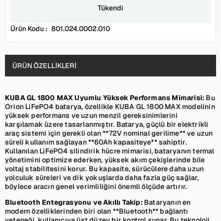
Tükendi
Ürün Kodu :
801.024.0002.010
ÜRÜN ÖZELLIKLERI
KUBA GL 1800 MAX Uyumlu Yüksek Performans Mimarisi:
Bu
Orion LiFePO4 batarya, özellikle KUBA GL 1800 MAX modelinin
yüksek performans ve uzun menzil gereksinimlerini
karşılamak üzere tasarlanmıştır. Batarya, güçlü bir elektrikli
araç sistemi için gerekli olan **72V nominal gerilime** ve uzun
süreli kullanım sağlayan **60Ah kapasiteye** sahiptir.
Kullanılan LiFePO4 silindirik hücre mimarisi, bataryanın termal
yönetimini optimize ederken, yüksek akım çekişlerinde bile
voltaj stabilitesini korur. Bu kapasite, sürücülere daha uzun
yolculuk süreleri ve dik yokuşlarda daha fazla güç sağlar,
böylece aracın genel verimliliğini önemli ölçüde artırır.
Bluetooth Entegrasyonu ve Akıllı Takip:
Bataryanın en
modern özelliklerinden biri olan **Bluetooth** bağlantı
yeteneği, kullanıcıya üst düzey bir kontrol sunar. Bu teknoloji