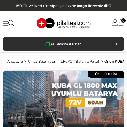
1500TL ve üzeri tüm siparişlerinizde
kargo ücretsiz
🚚💨
0
AI Batarya Asistanı
Anasayfa
Cihaz Bataryaları
LiFePO4 Batarya Paketi
ÖZEL ÜRETİM