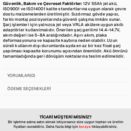
Güvenlik, Bakım ve Çevresel Faktörler:
12V 55Ah jel akü,
ISO9001 ve ISO14001 kalite standartlarına uygun olarak çevre
dostu malzemelerden üretilmiştir. Sızdırmaz gövde yapısı,
farklı montaj pozisyonlarında güvenli çalışma imkânı sunar.
Şarj işlemleri için yalnızca jel veya VRLA akülere uygun akıllı
adaptörler kullanılmalıdır. Önerilen şarj gerilimi 14.4–14.7V,
akım değeri ise 5–8A aralığındadır. Aşırı akım, plaka
deformasyonuna ve kapasite kaybına neden olabilir. Uzun
süreli kullanım dışı durumlarda ayda en az bir kez float şarj
yapılması kapasite korunumu açısından önemlidir. Akü ömrünü
tamamladığında geri dönüşüm noktalarına teslim edilmelidir.
YORUMLAR
(0)
ÖDEME SEÇENEKLERI
TİCARİ MÜŞTERİ MİSİNİZ?
Bir işletme adına satın almak istiyorsanız size uygun toptan ve üretim
fiyatları sunabiliriz. Daha fazla bilgi için
buraya
tıklayabilirsiniz.