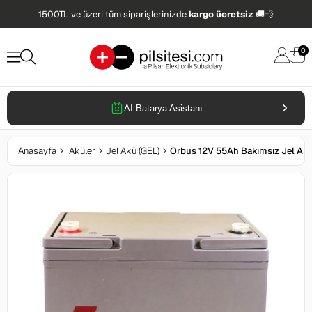
1500TL ve üzeri tüm siparişlerinizde
kargo ücretsiz
🚚💨
0
AI Batarya Asistanı
Anasayfa
Aküler
Jel Akü (GEL)
Orbus 12V 55Ah Bakımsız Jel Ak