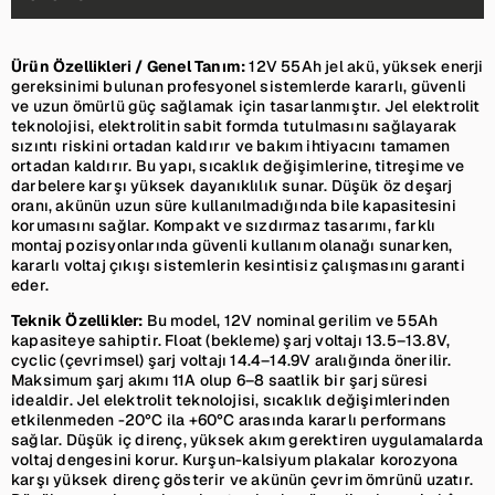
Ürün Özellikleri / Genel Tanım:
12V 55Ah jel akü, yüksek enerji
gereksinimi bulunan profesyonel sistemlerde kararlı, güvenli
ve uzun ömürlü güç sağlamak için tasarlanmıştır. Jel elektrolit
teknolojisi, elektrolitin sabit formda tutulmasını sağlayarak
sızıntı riskini ortadan kaldırır ve bakım ihtiyacını tamamen
ortadan kaldırır. Bu yapı, sıcaklık değişimlerine, titreşime ve
darbelere karşı yüksek dayanıklılık sunar. Düşük öz deşarj
oranı, akünün uzun süre kullanılmadığında bile kapasitesini
korumasını sağlar. Kompakt ve sızdırmaz tasarımı, farklı
montaj pozisyonlarında güvenli kullanım olanağı sunarken,
kararlı voltaj çıkışı sistemlerin kesintisiz çalışmasını garanti
eder.
Teknik Özellikler:
Bu model, 12V nominal gerilim ve 55Ah
kapasiteye sahiptir. Float (bekleme) şarj voltajı 13.5–13.8V,
cyclic (çevrimsel) şarj voltajı 14.4–14.9V aralığında önerilir.
Maksimum şarj akımı 11A olup 6–8 saatlik bir şarj süresi
idealdir. Jel elektrolit teknolojisi, sıcaklık değişimlerinden
etkilenmeden -20°C ila +60°C arasında kararlı performans
sağlar. Düşük iç direnç, yüksek akım gerektiren uygulamalarda
voltaj dengesini korur. Kurşun-kalsiyum plakalar korozyona
karşı yüksek direnç gösterir ve akünün çevrim ömrünü uzatır.