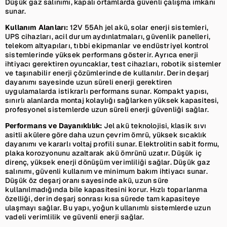
Düşük gaz salınımı, kapalı ortamlarda güvenli çalışma imkânı
sunar.
Kullanım Alanları:
12V 55Ah jel akü, solar enerji sistemleri,
UPS cihazları, acil durum aydınlatmaları, güvenlik panelleri,
telekom altyapıları, tıbbi ekipmanlar ve endüstriyel kontrol
sistemlerinde yüksek performans gösterir. Ayrıca enerji
ihtiyacı gerektiren oyuncaklar, test cihazları, robotik sistemler
ve taşınabilir enerji çözümlerinde de kullanılır. Derin deşarj
dayanımı sayesinde uzun süreli enerji gerektiren
uygulamalarda istikrarlı performans sunar. Kompakt yapısı,
sınırlı alanlarda montaj kolaylığı sağlarken yüksek kapasitesi,
profesyonel sistemlerde uzun süreli enerji güvenliği sağlar.
Performans ve Dayanıklılık:
Jel akü teknolojisi, klasik sıvı
asitli akülere göre daha uzun çevrim ömrü, yüksek sıcaklık
dayanımı ve kararlı voltaj profili sunar. Elektrolitin sabit formu,
plaka korozyonunu azaltarak akü ömrünü uzatır. Düşük iç
direnç, yüksek enerji dönüşüm verimliliği sağlar. Düşük gaz
salınımı, güvenli kullanım ve minimum bakım ihtiyacı sunar.
Düşük öz deşarj oranı sayesinde akü, uzun süre
kullanılmadığında bile kapasitesini korur. Hızlı toparlanma
özelliği, derin deşarj sonrası kısa sürede tam kapasiteye
ulaşmayı sağlar. Bu yapı, yoğun kullanımlı sistemlerde uzun
vadeli verimlilik ve güvenli enerji sağlar.