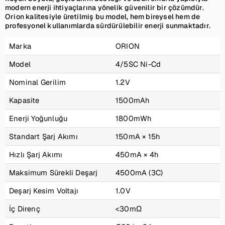
modern enerji ihtiyaçlarına yönelik güvenilir bir çözümdür.
Orion kalitesiyle üretilmiş bu model, hem bireysel hem de
profesyonel kullanımlarda sürdürülebilir enerji sunmaktadır.
Marka
ORION
Model
4/5SC Ni-Cd
Nominal Gerilim
1.2V
Kapasite
1500mAh
Enerji Yoğunluğu
1800mWh
Standart Şarj Akımı
150mA × 15h
Hızlı Şarj Akımı
450mA × 4h
Maksimum Sürekli Deşarj
4500mA (3C)
Deşarj Kesim Voltajı
1.0V
İç Direnç
<30mΩ