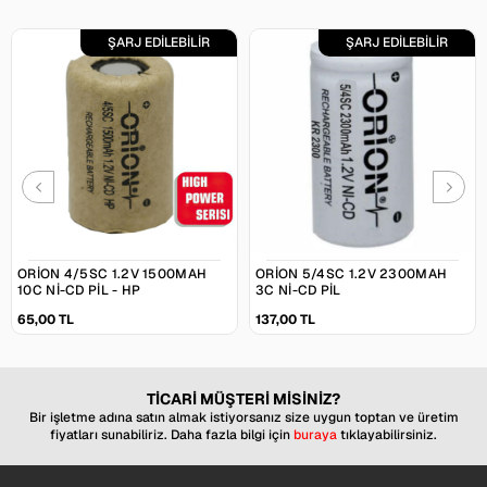
ŞARJ EDİLEBİLİR
ŞARJ EDİLEBİLİR
ORION 4/5SC 1.2V 1500MAH
ORION 5/4SC 1.2V 2300MAH
10C NI-CD PIL - HP
3C NI-CD PIL
65,00 TL
137,00 TL
TİCARİ MÜŞTERİ MİSİNİZ?
Bir işletme adına satın almak istiyorsanız size uygun toptan ve üretim
fiyatları sunabiliriz. Daha fazla bilgi için
buraya
tıklayabilirsiniz.