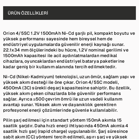
ÜRÜN ÖZELLIKLERI
Orion 4/5SC 1.2V 1500mAh Ni-Cd şarjlı pil, kompakt boyutu ve
yüksek performansı sayesinde hem bireysel hem de
endüstriyel uygulamalarda güvenilir enerji kaynağı sunar.
22.1x34 mm ölçülerindeki bu hücre, 1.2V nominal gerilimi ve
1500mAh kapasitesi ile acil aydınlatmalardan medikal
cihazlara, oyuncaklardan endüstriyel batarya paketlerine
kadar geniş bir kullanım alanında tercih edilmektedir.
Ni-Cd (Nikel-Kadmiyum) teknolojisi, uzun ömür, sağlam yapı ve
yüksek akım desteği ile öne çıkar. Orion 4/5SC modeli,
4500mA (3C) sürekli deşarj kapasitesine sahiptir. Bu özellik,
yüksek akım çeken cihazlarda bile güvenilir performans
sağlar. Ayrıca ≥500 çevrim ömrü ile uzun vadeli kullanım
avantajı sunar. Yüksek akım ve dayanıklılık gerektiren
profesyonel enerji çözümlerinde güvenle kullanılabilir.
Pilin şarj edilmesi için standart yöntem 150mA akımla 15
saatlik şarjdır. Daha hızlı enerji ihtiyacında 450mA akımla 4
saatlik hızlı şarj (rapid charge) uygulanabilir. Şarj süresince
sabit akım (CC) yöntemi tercih edilmeli, aşırı şarj ve yüksek