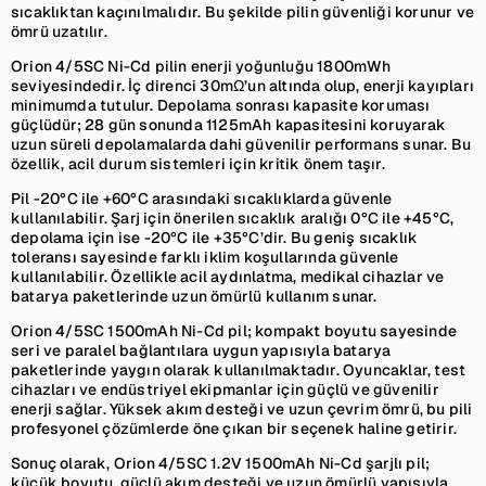
sıcaklıktan kaçınılmalıdır. Bu şekilde pilin güvenliği korunur ve
ömrü uzatılır.
Orion 4/5SC Ni-Cd pilin enerji yoğunluğu 1800mWh
seviyesindedir. İç direnci 30mΩ’un altında olup, enerji kayıpları
minimumda tutulur. Depolama sonrası kapasite koruması
güçlüdür; 28 gün sonunda 1125mAh kapasitesini koruyarak
uzun süreli depolamalarda dahi güvenilir performans sunar. Bu
özellik, acil durum sistemleri için kritik önem taşır.
Pil -20°C ile +60°C arasındaki sıcaklıklarda güvenle
kullanılabilir. Şarj için önerilen sıcaklık aralığı 0°C ile +45°C,
depolama için ise -20°C ile +35°C’dir. Bu geniş sıcaklık
toleransı sayesinde farklı iklim koşullarında güvenle
kullanılabilir. Özellikle acil aydınlatma, medikal cihazlar ve
batarya paketlerinde uzun ömürlü kullanım sunar.
Orion 4/5SC 1500mAh Ni-Cd pil; kompakt boyutu sayesinde
seri ve paralel bağlantılara uygun yapısıyla batarya
paketlerinde yaygın olarak kullanılmaktadır. Oyuncaklar, test
cihazları ve endüstriyel ekipmanlar için güçlü ve güvenilir
enerji sağlar. Yüksek akım desteği ve uzun çevrim ömrü, bu pili
profesyonel çözümlerde öne çıkan bir seçenek haline getirir.
Sonuç olarak, Orion 4/5SC 1.2V 1500mAh Ni-Cd şarjlı pil;
küçük boyutu, güçlü akım desteği ve uzun ömürlü yapısıyla