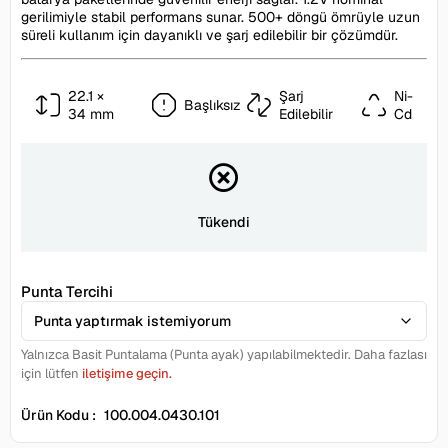
gerilimiyle stabil performans sunar. 500+ döngü ömrüyle uzun
süreli kullanım için dayanıklı ve şarj edilebilir bir çözümdür.
22.1 ×
Şarj
Ni-
Başlıksız
34 mm
Edilebilir
Cd
Tükendi
Punta Tercihi
Yalnızca Basit Puntalama (Punta ayak) yapılabilmektedir. Daha fazlası
için lütfen
iletişime geçin.
Ürün Kodu :
100.004.0430.101