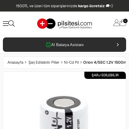
1500TL ve üzeri tüm siparişlerinizde
kargo ücretsiz
🚚💨
0
AI Batarya Asistanı
Anasayfa
Şarj Edilebilir Piller
Ni-Cd Pil
Orion 4/5SC 1.2V 1500mA
ŞARJ EDİLEBİLİR