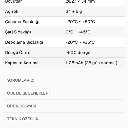
Boyutlar
Ø22.1 × 34 mm
Ağırlık
34 ± 5 g
Çalışma Sıcaklığı
-20°C ~ +60°C
Şarj Sıcaklığı
0°C ~ +45°C
Depolama Sıcaklığı
-20°C ~ +35°C
Döngü Ömrü
≥500 döngü
Kapasite Koruma
1125mAh (28 gün sonrası)
YORUMLAR
(0)
ÖDEME SEÇENEKLERI
ÜRÜN DOSYASI
TEKNIK ÖZELLIK