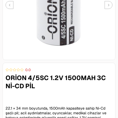
0.0
ORION 4/5SC 1.2V 1500MAH 3C
NI-CD PIL
79,00 TL
22.1 × 34 mm boyutunda, 1500mAh kapasiteye sahip Ni-Cd
şarjlı pil; acil aydınlatmalar, oyuncaklar, medikal cihazlar ve
batarya paketlerinde güvenilir enerji sağlar. 1.2V nominal