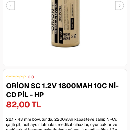
0.0
ORION SC 1.2V 1800MAH 10C NI-
CD PIL - HP
82,00 TL
22.1 × 43 mm boyutunda, 2200mAh kapasiteye sahip Ni-Cd
şarjlı pil; acil aydınlatmalar, medikal cihazlar, oyuncaklar ve
endüstriyel batarya paketlerinde güvenilir enerji sağlar. 1.2V