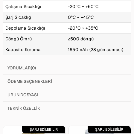
Çalışma Sıcaklığı
-20°C ~ +60°C
Şarj Sıcaklığı
0°C ~ +45°C
Depolama Sıcaklığı
-20°C ~ +35°C
Döngü Ömrü
≥500 döngü
Kapasite Koruma
1650mAh (28 gün sonrası)
YORUMLAR
(0)
ÖDEME SEÇENEKLERI
ÜRÜN DOSYASI
TEKNIK ÖZELLIK
ŞARJ EDİLEBİLİR
ŞARJ EDİLEBİLİR