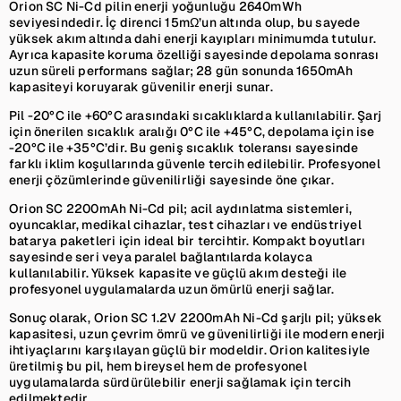
Orion SC Ni-Cd pilin enerji yoğunluğu 2640mWh
seviyesindedir. İç direnci 15mΩ’un altında olup, bu sayede
yüksek akım altında dahi enerji kayıpları minimumda tutulur.
Ayrıca kapasite koruma özelliği sayesinde depolama sonrası
uzun süreli performans sağlar; 28 gün sonunda 1650mAh
kapasiteyi koruyarak güvenilir enerji sunar.
Pil -20°C ile +60°C arasındaki sıcaklıklarda kullanılabilir. Şarj
için önerilen sıcaklık aralığı 0°C ile +45°C, depolama için ise
-20°C ile +35°C’dir. Bu geniş sıcaklık toleransı sayesinde
farklı iklim koşullarında güvenle tercih edilebilir. Profesyonel
enerji çözümlerinde güvenilirliği sayesinde öne çıkar.
Orion SC 2200mAh Ni-Cd pil; acil aydınlatma sistemleri,
oyuncaklar, medikal cihazlar, test cihazları ve endüstriyel
batarya paketleri için ideal bir tercihtir. Kompakt boyutları
sayesinde seri veya paralel bağlantılarda kolayca
kullanılabilir. Yüksek kapasite ve güçlü akım desteği ile
profesyonel uygulamalarda uzun ömürlü enerji sağlar.
Sonuç olarak, Orion SC 1.2V 2200mAh Ni-Cd şarjlı pil; yüksek
kapasitesi, uzun çevrim ömrü ve güvenilirliği ile modern enerji
ihtiyaçlarını karşılayan güçlü bir modeldir. Orion kalitesiyle
üretilmiş bu pil, hem bireysel hem de profesyonel
uygulamalarda sürdürülebilir enerji sağlamak için tercih
edilmektedir.