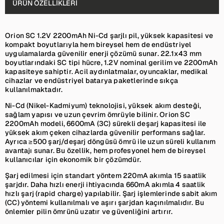
ÜRÜN ÖZELLIKLERI
Orion SC 1.2V 2200mAh Ni-Cd şarjlı pil, yüksek kapasitesi ve
kompakt boyutlarıyla hem bireysel hem de endüstriyel
uygulamalarda güvenilir enerji çözümü sunar. 22.1x43 mm
boyutlarındaki SC tipi hücre, 1.2V nominal gerilim ve 2200mAh
kapasiteye sahiptir. Acil aydınlatmalar, oyuncaklar, medikal
cihazlar ve endüstriyel batarya paketlerinde sıkça
kullanılmaktadır.
Ni-Cd (Nikel-Kadmiyum) teknolojisi, yüksek akım desteği,
sağlam yapısı ve uzun çevrim ömrüyle bilinir. Orion SC
2200mAh modeli, 6600mA (3C) sürekli deşarj kapasitesi ile
yüksek akım çeken cihazlarda güvenilir performans sağlar.
Ayrıca ≥500 şarj/deşarj döngüsü ömrü ile uzun süreli kullanım
avantajı sunar. Bu özellik, hem profesyonel hem de bireysel
kullanıcılar için ekonomik bir çözümdür.
Şarj edilmesi için standart yöntem 220mA akımla 15 saatlik
şarjdır. Daha hızlı enerji ihtiyacında 660mA akımla 4 saatlik
hızlı şarj (rapid charge) yapılabilir. Şarj işlemlerinde sabit akım
(CC) yöntemi kullanılmalı ve aşırı şarjdan kaçınılmalıdır. Bu
önlemler pilin ömrünü uzatır ve güvenliğini artırır.