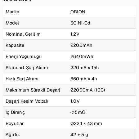
Marka
ORION
Model
SC Ni-Cd
Nominal Gerilim
1.2V
Kapasite
2200mAh
Enerji Yoğunluğu
2640mWh
Standart Şarj Akımı
220mA × 15h
Hızlı Şarj Akımı
660mA × 4h
Maksimum Sürekli Deşarj
22000mA (10C)
Deşarj Kesim Voltajı
1.0V
İç Direnç
<15mΩ
Boyutlar
Ø22.1 × 43 mm
Ağırlık
42 ± 5 g