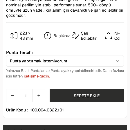
nominal gerilimiyle stabil performans sunar. 500+ döngü
ömrüyle uzun vadeli kullanım için dayanıklı ve şarj edilebilir bir
çözümdür.
22.1 ×
Şarj
Ni-
Başlıksız
43 mm
Edilebilir
Cd
Punta Tercihi
Yalnızca Basit Puntalama (Punta ayak) yapılabilmektedir. Daha fazlası
için lütfen
iletişime geçin.
Ürün Kodu :
100.004.0322.101