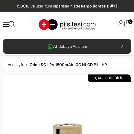
1500TL ve üzeri tüm siparişlerinizde
kargo ücretsiz
🚚💨
0
AI Batarya Asistanı
Anasayfa
Orion SC 1.2V 1800mAh 10C Ni-CD Pil - HP
ŞARJ EDİLEBİLİR