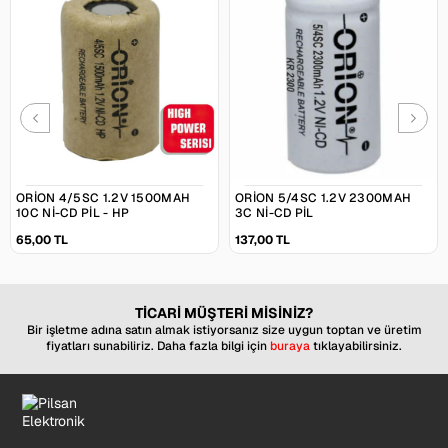
ORION 4/5SC 1.2V 1500MAH
ORION 5/4SC 1.2V 2300MAH
10C NI-CD PIL - HP
3C NI-CD PIL
65,00 TL
137,00 TL
TİCARİ MÜŞTERİ MİSİNİZ?
Bir işletme adına satın almak istiyorsanız size uygun toptan ve üretim
fiyatları sunabiliriz. Daha fazla bilgi için
buraya
tıklayabilirsiniz.