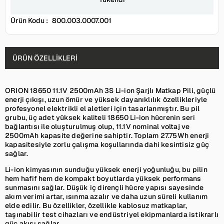
Ürün Kodu :
800.003.0007.001
ÜRÜN ÖZELLIKLERI
ORION 18650 11.1V 2500mAh 3S Li-ion Şarjlı Matkap Pili, güçlü
enerji çıkışı, uzun ömür ve yüksek dayanıklılık özellikleriyle
profesyonel elektrikli el aletleri için tasarlanmıştır. Bu pil
grubu, üç adet yüksek kaliteli 18650 Li-ion hücrenin seri
bağlantısı ile oluşturulmuş olup, 11.1V nominal voltaj ve
2500mAh kapasite değerine sahiptir. Toplam 27.75Wh enerji
kapasitesiyle zorlu çalışma koşullarında dahi kesintisiz güç
sağlar.
Li-ion kimyasının sunduğu yüksek enerji yoğunluğu, bu pilin
hem hafif hem de kompakt boyutlarda yüksek performans
sunmasını sağlar. Düşük iç dirençli hücre yapısı sayesinde
akım verimi artar, ısınma azalır ve daha uzun süreli kullanım
elde edilir. Bu özellikler, özellikle kablosuz matkaplar,
taşınabilir test cihazları ve endüstriyel ekipmanlarda istikrarlı
güç akışı sağlar.