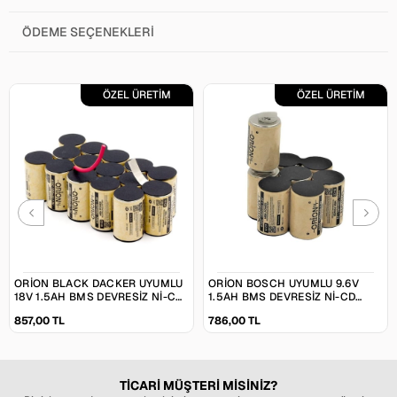
ÖDEME SEÇENEKLERI
ÖZEL ÜRETİM
ÖZEL ÜRETİM
ORION BLACK DACKER UYUMLU
ORION BOSCH UYUMLU 9.6V
18V 1.5AH BMS DEVRESIZ NI-CD
1.5AH BMS DEVRESIZ NI-CD
MATKAP BATARYASI
MATKAP BATARYASI
857,00 TL
786,00 TL
TİCARİ MÜŞTERİ MİSİNİZ?