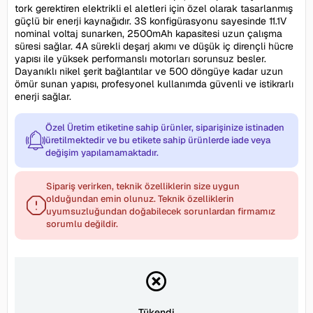
tork gerektiren elektrikli el aletleri için özel olarak tasarlanmış
güçlü bir enerji kaynağıdır. 3S konfigürasyonu sayesinde 11.1V
nominal voltaj sunarken, 2500mAh kapasitesi uzun çalışma
süresi sağlar. 4A sürekli deşarj akımı ve düşük iç dirençli hücre
yapısı ile yüksek performanslı motorları sorunsuz besler.
Dayanıklı nikel şerit bağlantılar ve 500 döngüye kadar uzun
ömür sunan yapısı, profesyonel kullanımda güvenli ve istikrarlı
enerji sağlar.
Özel Üretim etiketine sahip ürünler, siparişinize istinaden
üretilmektedir ve bu etikete sahip ürünlerde iade veya
değişim yapılamamaktadır.
Sipariş verirken, teknik özelliklerin size uygun
olduğundan emin olunuz. Teknik özelliklerin
uyumsuzluğundan doğabilecek sorunlardan firmamız
sorumlu değildir.
Tükendi