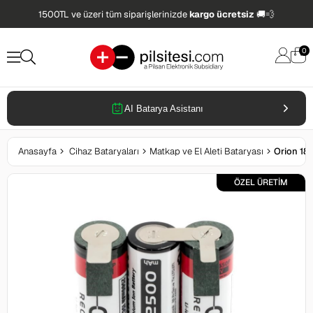
1500TL ve üzeri tüm siparişlerinizde
kargo ücretsiz
🚚💨
0
AI Batarya Asistanı
Anasayfa
Cihaz Bataryaları
Matkap ve El Aleti Bataryası
ÖZEL ÜRETİM