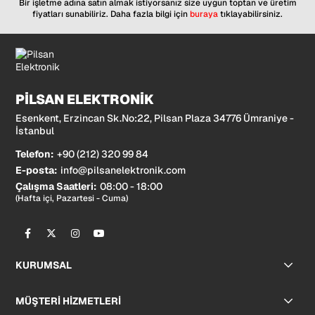
Bir işletme adına satın almak istiyorsanız size uygun toptan ve üretim
fiyatları sunabiliriz. Daha fazla bilgi için
buraya
tıklayabilirsiniz.
PİLSAN ELEKTRONİK
Esenkent, Erzincan Sk.No:22, Pilsan Plaza 34776 Ümraniye -
İstanbul
Telefon:
+90 (212) 320 99 84
E-posta:
info@pilsanelektronik.com
Çalışma Saatleri:
08:00 - 18:00
(Hafta içi, Pazartesi - Cuma)
KURUMSAL
MÜŞTERİ HİZMETLERİ