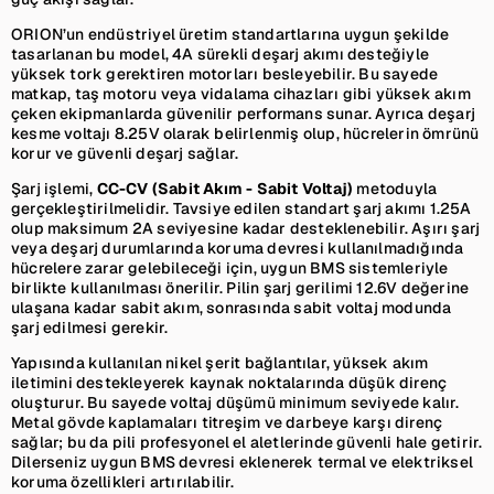
ORION’un endüstriyel üretim standartlarına uygun şekilde
tasarlanan bu model, 4A sürekli deşarj akımı desteğiyle
yüksek tork gerektiren motorları besleyebilir. Bu sayede
matkap, taş motoru veya vidalama cihazları gibi yüksek akım
çeken ekipmanlarda güvenilir performans sunar. Ayrıca deşarj
kesme voltajı 8.25V olarak belirlenmiş olup, hücrelerin ömrünü
korur ve güvenli deşarj sağlar.
Şarj işlemi,
CC-CV (Sabit Akım - Sabit Voltaj)
metoduyla
gerçekleştirilmelidir. Tavsiye edilen standart şarj akımı 1.25A
olup maksimum 2A seviyesine kadar desteklenebilir. Aşırı şarj
veya deşarj durumlarında koruma devresi kullanılmadığında
hücrelere zarar gelebileceği için, uygun BMS sistemleriyle
birlikte kullanılması önerilir. Pilin şarj gerilimi 12.6V değerine
ulaşana kadar sabit akım, sonrasında sabit voltaj modunda
şarj edilmesi gerekir.
Yapısında kullanılan nikel şerit bağlantılar, yüksek akım
iletimini destekleyerek kaynak noktalarında düşük direnç
oluşturur. Bu sayede voltaj düşümü minimum seviyede kalır.
Metal gövde kaplamaları titreşim ve darbeye karşı direnç
sağlar; bu da pili profesyonel el aletlerinde güvenli hale getirir.
Dilerseniz uygun BMS devresi eklenerek termal ve elektriksel
koruma özellikleri artırılabilir.