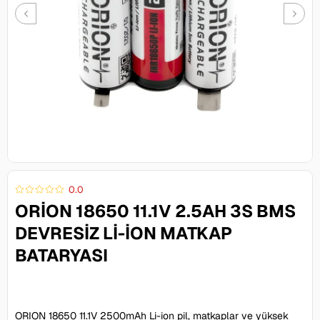
0.0
ORION 18650 11.1V 2.5AH 3S BMS
DEVRESIZ LI-ION MATKAP
BATARYASI
0,00 TL
ORION 18650 11.1V 2500mAh Li-ion pil, matkaplar ve yüksek