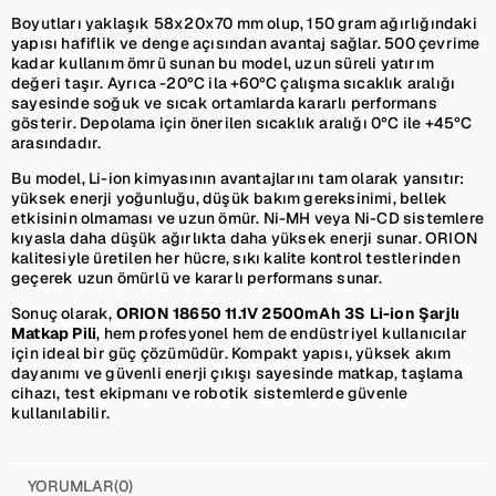
Boyutları yaklaşık 58x20x70 mm olup, 150 gram ağırlığındaki
yapısı hafiflik ve denge açısından avantaj sağlar. 500 çevrime
kadar kullanım ömrü sunan bu model, uzun süreli yatırım
değeri taşır. Ayrıca -20°C ila +60°C çalışma sıcaklık aralığı
sayesinde soğuk ve sıcak ortamlarda kararlı performans
gösterir. Depolama için önerilen sıcaklık aralığı 0°C ile +45°C
arasındadır.
Bu model, Li-ion kimyasının avantajlarını tam olarak yansıtır:
yüksek enerji yoğunluğu, düşük bakım gereksinimi, bellek
etkisinin olmaması ve uzun ömür. Ni-MH veya Ni-CD sistemlere
kıyasla daha düşük ağırlıkta daha yüksek enerji sunar. ORION
kalitesiyle üretilen her hücre, sıkı kalite kontrol testlerinden
geçerek uzun ömürlü ve kararlı performans sunar.
Sonuç olarak,
ORION 18650 11.1V 2500mAh 3S Li-ion Şarjlı
Matkap Pili
, hem profesyonel hem de endüstriyel kullanıcılar
için ideal bir güç çözümüdür. Kompakt yapısı, yüksek akım
dayanımı ve güvenli enerji çıkışı sayesinde matkap, taşlama
cihazı, test ekipmanı ve robotik sistemlerde güvenle
kullanılabilir.
YORUMLAR
(0)