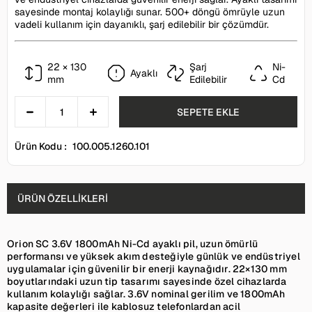
sayesinde montaj kolaylığı sunar. 500+ döngü ömrüyle uzun
vadeli kullanım için dayanıklı, şarj edilebilir bir çözümdür.
22 × 130
Şarj
Ni-
Ayaklı
mm
Edilebilir
Cd
Ürün Kodu :
100.005.1260.101
ÜRÜN ÖZELLIKLERI
Orion SC 3.6V 1800mAh Ni-Cd ayaklı pil, uzun ömürlü
performansı ve yüksek akım desteğiyle günlük ve endüstriyel
uygulamalar için güvenilir bir enerji kaynağıdır. 22×130 mm
boyutlarındaki uzun tip tasarımı sayesinde özel cihazlarda
kullanım kolaylığı sağlar. 3.6V nominal gerilim ve 1800mAh
kapasite değerleri ile kablosuz telefonlardan acil