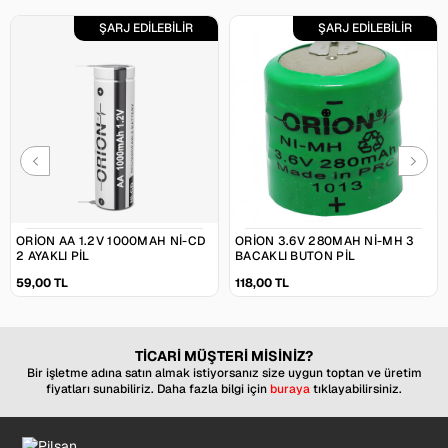
ŞARJ EDİLEBİLİR
ŞARJ EDİLEBİLİR
ORION AA 1.2V 1000MAH NI-CD
ORION 3.6V 280MAH NI-MH 3
2 AYAKLI PIL
BACAKLI BUTON PIL
59,00 TL
118,00 TL
TİCARİ MÜŞTERİ MİSİNİZ?
Bir işletme adına satın almak istiyorsanız size uygun toptan ve üretim
fiyatları sunabiliriz. Daha fazla bilgi için
buraya
tıklayabilirsiniz.