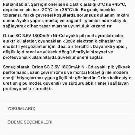
kullanılabilir. Şarj için önerilen sıcaklık aralığı 0°C ile +45°C,
depolama için ise -20°C ile +35°C’dir. Bu geniş sıcaklık
toleransı, farklı çevresel koşullarda sorunsuz kullanım imkânı
sunar. Ayaklı yapısı, montaj ve bağlantı işlemlerinde kolaylık
sağlayarak cihaz tasarımlarına uyumluluk kazandırır.
Orion SC 3.6V 1800mAh Ni-Cd ayaklı pil; acil aydınlatmalar,
elektrikli aletler, oyuncaklar, küçük elektronik cihazlar ve
endüstriyel çözümler için ideal bir tercihtir. Dayanıklı yapısı,
düşük iç direnci ve yüksek döngü ömrüyle bireysel ve
profesyonel kullanımlarda güvenilir enerji sağlar.
Sonuç olarak, Orion SC 3.6V 1800mAh Ni-Cd ayaklı pil; yüksek
performansı, uzun çevrim ömrü ve montaj kolaylığı ile modern
enerji ihtiyaçlarına uygun güçlü bir çözümdür. Orion kalitesiyle
üretilmiş bu model, güvenilir ve sürdürülebilir enerji sağlayan
profesyonel bir tercihtir.
YORUMLAR
(1)
ÖDEME SEÇENEKLERI