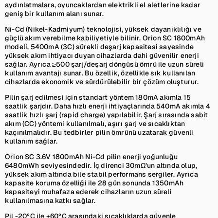
aydınlatmalara, oyuncaklardan elektrikli el aletlerine kadar
geniş bir kullanım alanı sunar.
Ni-Cd (Nikel-Kadmiyum) teknolojisi, yüksek dayanıklılığı ve
güçlü akım verebilme kabiliyetiyle bilinir. Orion SC 1800mAh
modeli, 5400mA (3C) sürekli deşarj kapasitesi sayesinde
yüksek akım ihtiyacı duyan cihazlarda dahi güvenilir enerji
sağlar. Ayrıca ≥500 şarj/deşarj döngüsü ömrü ile uzun süreli
kullanım avantajı sunar. Bu özellik, özellikle sık kullanılan
cihazlarda ekonomik ve sürdürülebilir bir çözüm oluşturur.
Pilin şarj edilmesi için standart yöntem 180mA akımla 15
saatlik şarjdır. Daha hızlı enerji ihtiyaçlarında 540mA akımla 4
saatlik hızlı şarj (rapid charge) yapılabilir. Şarj sırasında sabit
akım (CC) yöntemi kullanılmalı, aşırı şarj ve sıcaklıktan
kaçınılmalıdır. Bu tedbirler pilin ömrünü uzatarak güvenli
kullanım sağlar.
Orion SC 3.6V 1800mAh Ni-Cd pilin enerji yoğunluğu
6480mWh seviyesindedir. İç direnci 30mΩ’un altında olup,
yüksek akım altında bile stabil performans sergiler. Ayrıca
kapasite koruma özelliği ile 28 gün sonunda 1350mAh
kapasiteyi muhafaza ederek cihazların uzun süreli
kullanılmasına katkı sağlar.
Pil -20°C ile +60°C arasındaki sıcaklıklarda güvenle