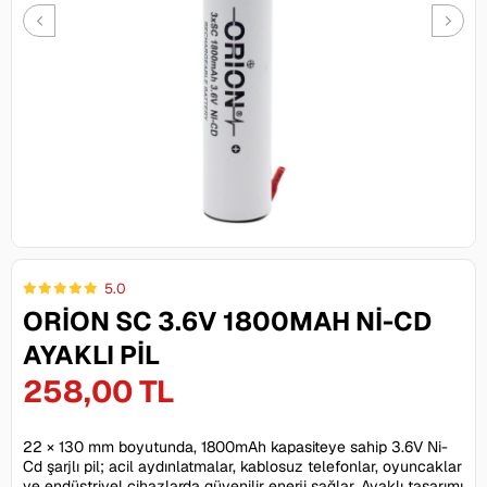
5.0
ORION SC 3.6V 1800MAH NI-CD
AYAKLI PIL
258,00 TL
22 × 130 mm boyutunda, 1800mAh kapasiteye sahip 3.6V Ni-
Cd şarjlı pil; acil aydınlatmalar, kablosuz telefonlar, oyuncaklar
ve endüstriyel cihazlarda güvenilir enerji sağlar. Ayaklı tasarımı