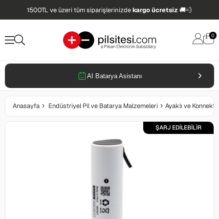
1500TL ve üzeri tüm siparişlerinizde
kargo ücretsiz
🚚💨
0
AI Batarya Asistanı
Anasayfa
Endüstriyel Pil ve Batarya Malzemeleri
Ayaklı ve Konnektör
ŞARJ EDİLEBİLİR