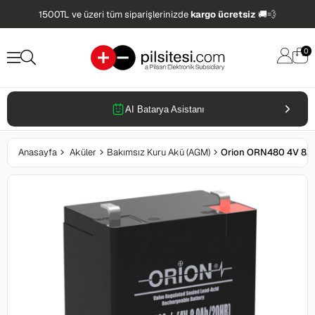
1500TL ve üzeri tüm siparişlerinizde
kargo ücretsiz
🚚💨
0
AI Batarya Asistanı
Anasayfa
Aküler
Bakımsız Kuru Akü (AGM)
Orion ORN480 4V 8Ah