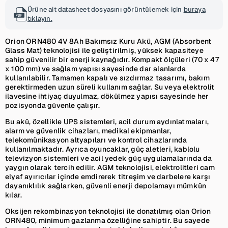
Ürüne ait datasheet dosyasını görüntülemek için
buraya
tıklayın.
Orion ORN480 4V 8Ah Bakımsız Kuru Akü, AGM (Absorbent
Glass Mat) teknolojisi ile geliştirilmiş, yüksek kapasiteye
sahip güvenilir bir enerji kaynağıdır. Kompakt ölçüleri (70 x 47
x 100 mm) ve sağlam yapısı sayesinde dar alanlarda
kullanılabilir. Tamamen kapalı ve sızdırmaz tasarımı, bakım
gerektirmeden uzun süreli kullanım sağlar. Su veya elektrolit
ilavesine ihtiyaç duyulmaz, dökülmez yapısı sayesinde her
pozisyonda güvenle çalışır.
Bu akü, özellikle UPS sistemleri, acil durum aydınlatmaları,
alarm ve güvenlik cihazları, medikal ekipmanlar,
telekomünikasyon altyapıları ve kontrol cihazlarında
kullanılmaktadır. Ayrıca oyuncaklar, güç aletleri, kablolu
televizyon sistemleri ve acil yedek güç uygulamalarında da
yaygın olarak tercih edilir. AGM teknolojisi, elektrolitleri cam
elyaf ayırıcılar içinde emdirerek titreşim ve darbelere karşı
dayanıklılık sağlarken, güvenli enerji depolamayı mümkün
kılar.
Oksijen rekombinasyon teknolojisi ile donatılmış olan Orion
ORN480, minimum gazlanma özelliğine sahiptir. Bu sayede