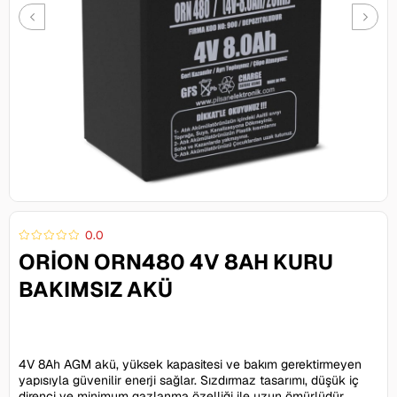
0.0
ORION ORN480 4V 8AH KURU
BAKIMSIZ AKÜ
343,00 TL
4V 8Ah AGM akü, yüksek kapasitesi ve bakım gerektirmeyen
yapısıyla güvenilir enerji sağlar. Sızdırmaz tasarımı, düşük iç
direnci ve minimum gazlanma özelliği ile uzun ömürlüdür.