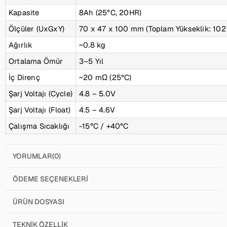
Kapasite
8Ah (25°C, 20HR)
Ölçüler (UxGxY)
70 x 47 x 100 mm (Toplam Yükseklik: 10
Ağırlık
~0.8 kg
Ortalama Ömür
3–5 Yıl
İç Direnç
~20 mΩ (25°C)
Şarj Voltajı (Cycle)
4.8 – 5.0V
Şarj Voltajı (Float)
4.5 – 4.6V
Çalışma Sıcaklığı
-15°C / +40°C
YORUMLAR
(0)
ÖDEME SEÇENEKLERI
ÜRÜN DOSYASI
TEKNIK ÖZELLIK