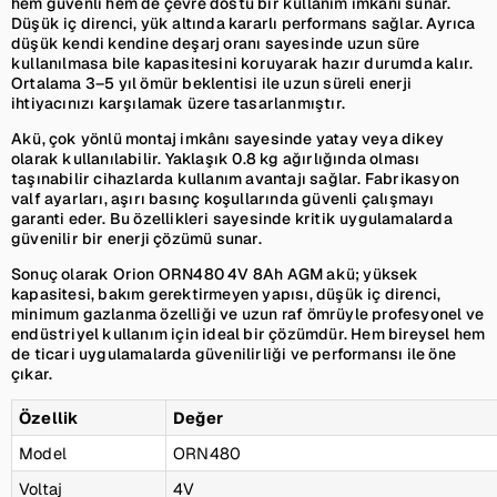
hem güvenli hem de çevre dostu bir kullanım imkânı sunar.
Düşük iç direnci, yük altında kararlı performans sağlar. Ayrıca
düşük kendi kendine deşarj oranı sayesinde uzun süre
kullanılmasa bile kapasitesini koruyarak hazır durumda kalır.
Ortalama 3–5 yıl ömür beklentisi ile uzun süreli enerji
ihtiyacınızı karşılamak üzere tasarlanmıştır.
Akü, çok yönlü montaj imkânı sayesinde yatay veya dikey
olarak kullanılabilir. Yaklaşık 0.8 kg ağırlığında olması
taşınabilir cihazlarda kullanım avantajı sağlar. Fabrikasyon
valf ayarları, aşırı basınç koşullarında güvenli çalışmayı
garanti eder. Bu özellikleri sayesinde kritik uygulamalarda
güvenilir bir enerji çözümü sunar.
Sonuç olarak Orion ORN480 4V 8Ah AGM akü; yüksek
kapasitesi, bakım gerektirmeyen yapısı, düşük iç direnci,
minimum gazlanma özelliği ve uzun raf ömrüyle profesyonel ve
endüstriyel kullanım için ideal bir çözümdür. Hem bireysel hem
de ticari uygulamalarda güvenilirliği ve performansı ile öne
çıkar.
Özellik
Değer
Model
ORN480
Voltaj
4V