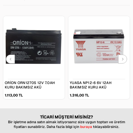
ORION ORN1270S 12V 7.0AH
YUASA NP12-6 6V 12AH
KURU BAKIMSIZ AKÜ
BAKIMSIZ KURU AKÜ
1.113,00 TL
1.316,00 TL
TİCARİ MÜŞTERİ MİSİNİZ?
Bir işletme adına satın almak istiyorsanız size uygun toptan ve üretim
fiyatları sunabiliriz. Daha fazla bilgi için
buraya
tıklayabilirsiniz.