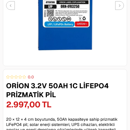
0.0
ORION 3.2V 50AH 1C LIFEPO4
PRIZMATIK PIL
2.997,00 TL
20 × 12 × 4 cm boyutunda, 50Ah kapasiteye sahip prizmatik
LiFePO4 pil; solar enerji sistemleri, UPS cihazları, elektrikli
araçlar ve enerji depolama çözümlerinde yüksek kapasiteli