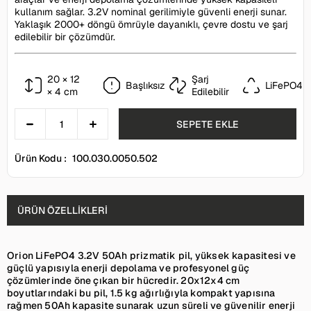
kullanım sağlar. 3.2V nominal gerilimiyle güvenli enerji sunar.
Yaklaşık 2000+ döngü ömrüyle dayanıklı, çevre dostu ve şarj
edilebilir bir çözümdür.
20 × 12
Şarj
Başlıksız
LiFePO4
× 4 cm
Edilebilir
Ürün Kodu :
100.030.0050.502
ÜRÜN ÖZELLIKLERI
Orion LiFePO4 3.2V 50Ah prizmatik pil, yüksek kapasitesi ve
güçlü yapısıyla enerji depolama ve profesyonel güç
çözümlerinde öne çıkan bir hücredir. 20x12x4 cm
boyutlarındaki bu pil, 1.5 kg ağırlığıyla kompakt yapısına
rağmen 50Ah kapasite sunarak uzun süreli ve güvenilir enerji