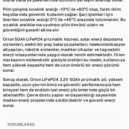
büyük batarya paketlerinde optimum yerleşim avantajı sunar.
Pilin çalışma sıcaklık aralığı -10°C ile +60°C olup, farklı iklim
koşullarında güvenilir kullanım sağlar. Şarj işlemleri için
önerilen sıcaklık aralığı 0°C ile +45°C arasında tutulmalıdır. Bu
sıcaklık aralıklarına uyulması pilin ömrünü uzatır ve
güvenliğini garanti altına alır.
Orion 50Ah LiFePO4 prizmatik hücresi, solar enerji depolama
sistemleri, elektrikli araç batarya paketleri, telekomünikasyon
altyapıları, robotik sistemler, medikal cihazlar ve taşınabilir
enerji istasyonlarında yaygın olarak tercih edilmektedir. Orion
markasının mühendislik gücüyle üretilen bu model, kullanıcıya
hem yüksek kapasite hem de uzun ömürlü bir enerji çözümü
sunar.
Sonuç olarak, Orion LiFePO4 3.2V 50Ah prizmatik pil; yüksek
kapasite, uzun çevrim ömrü ve güvenilir performansıyla hem
bireysel hem de endüstriyel enerji çözümlerinde güçlü bir
alternatiftir. Çevre dostu yapısı ve dayanıklılığı sayesinde
modern enerji projelerinde sürdürülebilir ve güvenli enerji
sunar.
YORUMLAR
(0)