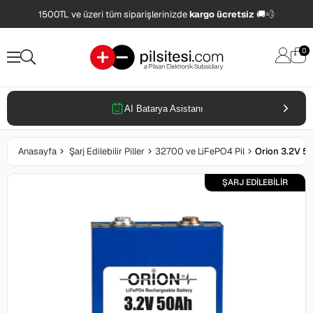
1500TL ve üzeri tüm siparişlerinizde
kargo ücretsiz
🚚💨
0
AI Batarya Asistanı
Anasayfa
Şarj Edilebilir Piller
32700 ve LiFePO4 Pil
Orion 3.2V 50
ŞARJ EDİLEBİLİR