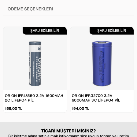
ÖDEME SEÇENEKLERI
ŞARJ EDİLEBİLİR
ŞARJ EDİLEBİLİR
ORION IFR18650 3.2V 1600MAH
ORION IFR32700 3.2V
2C LIFEPO4 PIL
6000MAH 3C LIFEPO4 PIL
155,00 TL
194,00 TL
TİCARİ MÜŞTERİ MİSİNİZ?
Bir işletme adına satın almak istiyorsanız size uygun toptan ve üretim