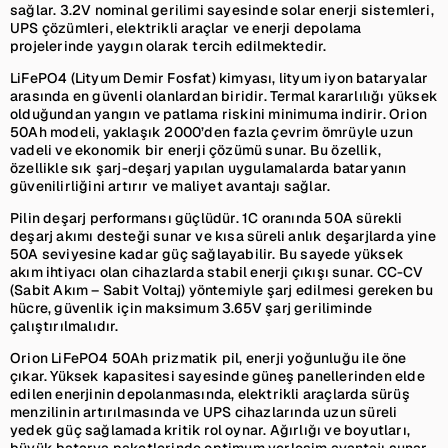
sağlar. 3.2V nominal gerilimi sayesinde solar enerji sistemleri,
UPS çözümleri, elektrikli araçlar ve enerji depolama
projelerinde yaygın olarak tercih edilmektedir.
LiFePO4 (Lityum Demir Fosfat) kimyası, lityum iyon bataryalar
arasında en güvenli olanlardan biridir. Termal kararlılığı yüksek
olduğundan yangın ve patlama riskini minimuma indirir. Orion
50Ah modeli, yaklaşık 2000’den fazla çevrim ömrüyle uzun
vadeli ve ekonomik bir enerji çözümü sunar. Bu özellik,
özellikle sık şarj-deşarj yapılan uygulamalarda bataryanın
güvenilirliğini artırır ve maliyet avantajı sağlar.
Pilin deşarj performansı güçlüdür. 1C oranında 50A sürekli
deşarj akımı desteği sunar ve kısa süreli anlık deşarjlarda yine
50A seviyesine kadar güç sağlayabilir. Bu sayede yüksek
akım ihtiyacı olan cihazlarda stabil enerji çıkışı sunar. CC-CV
(Sabit Akım – Sabit Voltaj) yöntemiyle şarj edilmesi gereken bu
hücre, güvenlik için maksimum 3.65V şarj geriliminde
çalıştırılmalıdır.
Orion LiFePO4 50Ah prizmatik pil, enerji yoğunluğu ile öne
çıkar. Yüksek kapasitesi sayesinde güneş panellerinden elde
edilen enerjinin depolanmasında, elektrikli araçlarda sürüş
menzilinin artırılmasında ve UPS cihazlarında uzun süreli
yedek güç sağlamada kritik rol oynar. Ağırlığı ve boyutları,