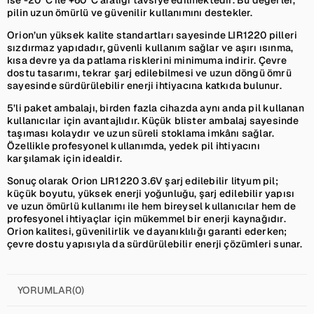
pilin uzun ömürlü ve güvenilir kullanımını destekler.
Orion’un yüksek kalite standartları sayesinde LIR1220 pilleri
sızdırmaz yapıdadır, güvenli kullanım sağlar ve aşırı ısınma,
kısa devre ya da patlama risklerini minimuma indirir. Çevre
dostu tasarımı, tekrar şarj edilebilmesi ve uzun döngü ömrü
sayesinde sürdürülebilir enerji ihtiyacına katkıda bulunur.
5’li paket ambalajı, birden fazla cihazda aynı anda pil kullanan
kullanıcılar için avantajlıdır. Küçük blister ambalaj sayesinde
taşıması kolaydır ve uzun süreli stoklama imkânı sağlar.
Özellikle profesyonel kullanımda, yedek pil ihtiyacını
karşılamak için idealdir.
Sonuç olarak Orion LIR1220 3.6V şarj edilebilir lityum pil;
küçük boyutu, yüksek enerji yoğunluğu, şarj edilebilir yapısı
ve uzun ömürlü kullanımı ile hem bireysel kullanıcılar hem de
profesyonel ihtiyaçlar için mükemmel bir enerji kaynağıdır.
Orion kalitesi, güvenilirlik ve dayanıklılığı garanti ederken;
çevre dostu yapısıyla da sürdürülebilir enerji çözümleri sunar.
YORUMLAR
(0)