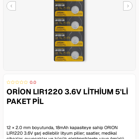
0.0
ORION LIR1220 3.6V LITHIUM 5'LI
PAKET PIL
309,00 TL
12 × 2.0 mm boyutunda, 18mAh kapasiteye sahip ORION
LIR1220 3.6V şarj edilebilir lityum piller; saatler, medikal
cihazlar, oyuncaklar ve küçük elektroniklerde uzun ömürlü