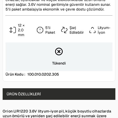
enerji sağlar. 3.6V nominal gerilimiyle güvenilir kullanım sunar.
5’li paket ambalajıyla ekonomik ve çevre dostu çözümdür.
12 ×
5’li
Şarj
Lityum-
2.0
Paket
Edilebilir
İyon
mm
Tükendi
Ürün Kodu :
100.010.0202.305
ÜRÜN ÖZELLIKLERI
Orion LIR1220 3.6V lityum-iyon pil, küçük boyutlu cihazlarda
uzun ömürlü ve yeniden şarj edilebilir enerji sunmak üzere