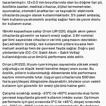
tasarlanmıştır. 12x2.0 mm boyutlarında olan bu düğme tipi pil,
özellikle saatler, medikal cihazlar, dijital termometreler,
oyuncaklar, otomobil anahtarları ve taşınabilir elektronik
cihazlarda yaygın olarak kullanılmaktadır. 5’li paket ambalaj,
hem kullanıcıya ekonomik avantaj sağlar hem de çevre dostu
bir kullanım sunar.
18mAh kapasiteye sahip Orion LIR1220, düşük akım çeken
cihazlarda güvenilir ve kararlı enerji sağlar. 3.6V nominal
gerilimi sayesinde cihazların verimli çalışmasını destekler.
Şarj edilebilir özelliği, tek kullanımlık pillere kıyasla hem
maliyet avantajı hem de çevresel fayda sağlar. Doğru şarj
yöntemleriyle (CC-CV: Sabit Akım – Sabit Voltaj)
kullanıldığında uzun ömürlü performans elde edilir.
Orion LIR1220, lityum-iyon kimyası sayesinde yüksek enerji
yoğunluğu ve düşük kendi kendine deşarj oranı sunar. Bu
özellik, pillerin kullanılmadığı dönemlerde bile performans
kaybını minimumda tutar. Uygun şarj cihazlarıyla 500’den
fazla şarj/deşarj döngüsüne dayanabilir, böylece uzun vadeli
kullanım için güvenilir bir enerji çözümü haline gelir.
Çalışma sıcaklığı aralığı -20°C ile +60°C arasında olup farklı
çevresel koşullarda güvenli kullanım imkânı sunar. Optimum
performans için şarj sırasında 0°C ile +45°C, deşarj sırasında
ise -20°C ile +60°C aralığı tavsiye edilmektedir. Bu değerler,