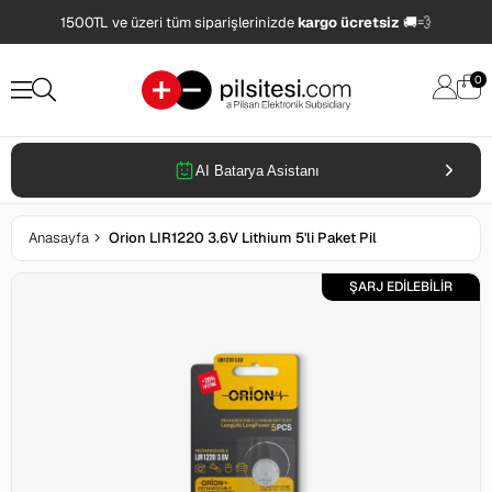
1500TL ve üzeri tüm siparişlerinizde
kargo ücretsiz
🚚💨
0
AI Batarya Asistanı
Anasayfa
Orion LIR1220 3.6V Lithium 5'li Paket Pil
ŞARJ EDİLEBİLİR