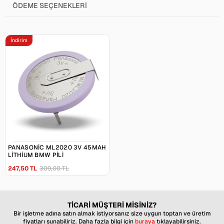
ÖDEME SEÇENEKLERI
İndirim
PANASONIC ML2020 3V 45MAH
LITHIUM BMW PILI
247,50 TL
309,00 TL
TİCARİ MÜŞTERİ MİSİNİZ?
Bir işletme adına satın almak istiyorsanız size uygun toptan ve üretim
fiyatları sunabiliriz. Daha fazla bilgi için
buraya
tıklayabilirsiniz.