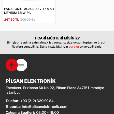
PANASONIC ML2020 3V 45MAH
LITHIUM BMW PILI
247,50 TL
309,00 TL
TİCARİ MÜŞTERİ MİSİNİZ?
Bir işletme adına satın almak istiyorsanız size uygun toptan ve üretim
fiyatları sunabiliriz. Daha fazla bilgi için
buraya
tıklayabilirsiniz.
PİLSAN ELEKTRONİK
Esenkent, Erzincan Sk.No:22, Pilsan Plaza 34776 Ümraniye -
İstanbul
Telefon:
+90 (212) 320 99 84
E-posta:
info@pilsanelektronik.com
Çalışma Saatleri:
08:00 - 18:00