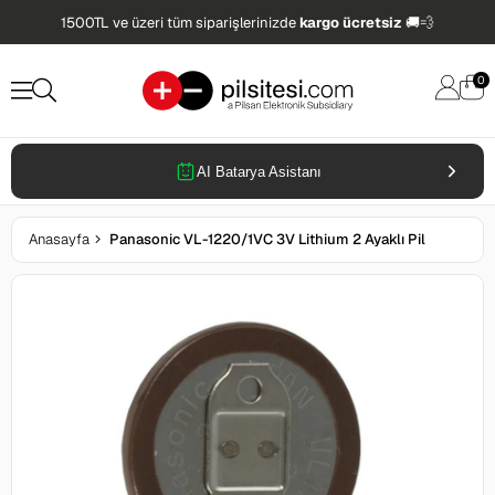
1500TL ve üzeri tüm siparişlerinizde
kargo ücretsiz
🚚💨
0
AI Batarya Asistanı
Anasayfa
Panasonic VL-1220/1VC 3V Lithium 2 Ayaklı Pil