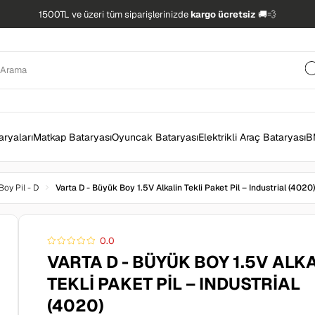
1500TL ve üzeri tüm siparişlerinizde
kargo ücretsiz
🚚💨
ryaları
Matkap Bataryası
Oyuncak Bataryası
Elektrikli Araç Bataryası
B
oy Pil - D
Varta D - Büyük Boy 1.5V Alkalin Tekli Paket Pil – Industrial (4020)
0.0
VARTA D - BÜYÜK BOY 1.5V ALK
TEKLI PAKET PIL – INDUSTRIAL
(4020)