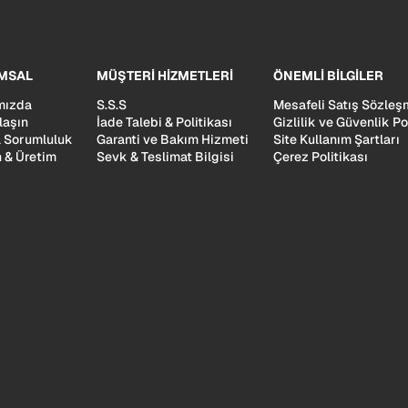
MSAL
MÜŞTERİ HİZMETLERİ
ÖNEMLİ BİLGİLER
mızda
S.S.S
Mesafeli Satış Sözleş
laşın
İade Talebi & Politikası
Gizlilik ve Güvenlik Po
 Sorumluluk
Garanti ve Bakım Hizmeti
Site Kullanım Şartları
 & Üretim
Sevk & Teslimat Bilgisi
Çerez Politikası