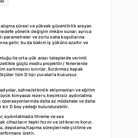
sı
çalışma süresi ve yüksek güvenilirlik arayan
e hedefe yönelik değişim imkânı sunar; ayrıca
nslı parametreler ve zorlu saha koşullarına
ına gelir; bu da bakım iş yükünü azaltır ve
luğu ile orta-yük arası taleplerde verimli
özellikle güçlü modlu projektör/ fenerlerde
ilim sarkmasını sınırlar. Sızdırmaz kapak
ölçüler tüm D tipi yuvalarla kusursuz
 radyolar, sahne/etkinlik ekipmanları ve eğitim
 Büyük kimyasal rezerv, kesintisiz aydınlatma
aha operasyonlarında daha az müdahale ve daha
r bir D boy yedeği bulundurabilir.
lar; aydınlatmada titreme ve ses
cihazların tepki hızını ve istikrarını korur.
ma, depolama/taşıma süreçlerinde çizilme ve
erformans üretir.