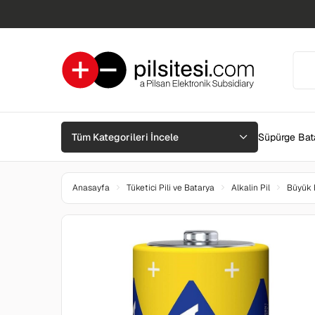
Tüm Kategorileri İncele
Süpürge Bata
Anasayfa
Tüketici Pili ve Batarya
Alkalin Pil
Büyük B