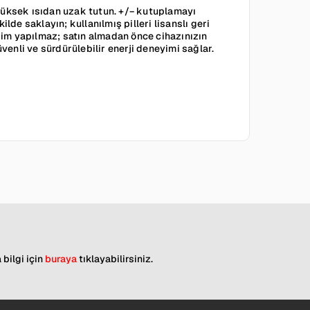
 yüksek ısıdan uzak tutun. +/− kutuplamayı
lde saklayın; kullanılmış pilleri lisanslı geri
şim yapılmaz; satın almadan önce cihazınızın
enli ve sürdürülebilir enerji deneyimi sağlar.
 bilgi için
buraya
tıklayabilirsiniz.