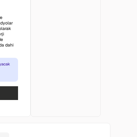
re
radyolar
olarak
rji
de
da dahi
ayacak