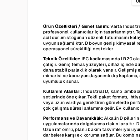
Ür
Ürün Özellikleri / Genel Tanım:
Varta Industri
profesyonel kullanıcılar için tasarlanmıştır. 
acil durum stoğunun düzenli tutulmasını kolayla
uygun sağlamlıktır. D boyun geniş kimyasal rez
operasyonel sürekliliği destekler.
Teknik Özellikler:
IEC kodlamasında LR20 olara
çalışır. Geniş temas yüzeyleri, cihaz içinde d
daha stabil parlaklık olarak yansır. Gelişmiş 
mimarisi ve korozyon dayanımlı dış kaplama, d
uyumluluk sunar.
Kullanım Alanları:
Industrial D; kamp lambalar
setlerinde öne çıkar. Tekli paket formatı, iht
veya uzun vardiya gerektiren görevlerde perfo
çok çalışma süresi anlamına gelir. Ev kullanıcı
Performans ve Dayanıklılık:
Alkalin D pilleri
uygulamalarında dalgalanma riskini azaltır. Dü
Uzun raf ömrü, planlı bakım takvimleriyle uy
darbelere karşı ek koruma sağlar. Bu kombina