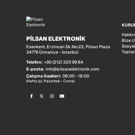
KURU
Hakkı
PİLSAN ELEKTRONİK
Bize U
Sosyal
Esenkent, Erzincan Sk.No:22, Pilsan Plaza
Toptan
34776 Ümraniye - İstanbul
Telefon:
+90 (212) 320 99 84
E-posta:
info@pilsanelektronik.com
Çalışma Saatleri:
08:00 - 18:00
(Hafta içi, Pazartesi - Cuma)