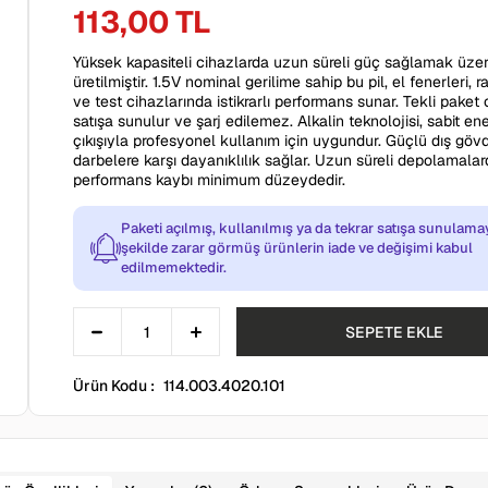
113,00 TL
Yüksek kapasiteli cihazlarda uzun süreli güç sağlamak üze
üretilmiştir. 1.5V nominal gerilime sahip bu pil, el fenerleri, 
ve test cihazlarında istikrarlı performans sunar. Tekli paket 
satışa sunulur ve şarj edilemez. Alkalin teknolojisi, sabit ene
çıkışıyla profesyonel kullanım için uygundur. Güçlü dış göv
darbelere karşı dayanıklılık sağlar. Uzun süreli depolamalar
performans kaybı minimum düzeydedir.
Paketi açılmış, kullanılmış ya da tekrar satışa sunulam
şekilde zarar görmüş ürünlerin iade ve değişimi kabul
edilmemektedir.
Ürün Kodu :
114.003.4020.101