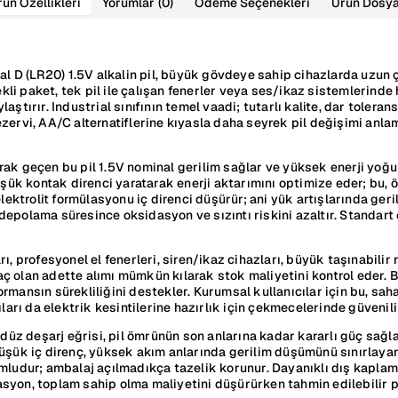
ün Özellikleri
Yorumlar
(0)
Ödeme Seçenekleri
Ürün Dosya
al D (LR20) 1.5V alkalin pil, büyük gövdeye sahip cihazlarda uzun 
Tekli paket, tek pil ile çalışan fenerler veya ses/ikaz sistemlerind
ştırır. Industrial sınıfının temel vaadi; tutarlı kalite, dar tolera
ervi, AA/C alternatiflerine kıyasla daha seyrek pil değişimi anlam
k geçen bu pil 1.5V nominal gerilim sağlar ve yüksek enerji yoğun
üşük kontak direnci yaratarak enerji aktarımını optimize eder; bu, 
elektrolit formülasyonu iç direnci düşürür; ani yük artışlarında ger
epolama süresince oksidasyon ve sızıntı riskini azaltır. Standart 
ı, profesyonel el fenerleri, siren/ikaz cihazları, büyük taşınabilir
iyaç olan adette alımı mümkün kılarak stok maliyetini kontrol eder.
rmansın sürekliliğini destekler. Kurumsal kullanıcılar için bu, s
ları da elektrik kesintilerine hazırlık için çekmecelerinde güvenili
n düz deşarj eğrisi, pil ömrünün son anlarına kadar kararlı güç sağ
şük iç direnç, yüksek akım anlarında gerilim düşümünü sınırlayarak 
umludur; ambalaj açılmadıkça tazelik korunur. Dayanıklı dış kapla
syon, toplam sahip olma maliyetini düşürürken tahmin edilebilir p