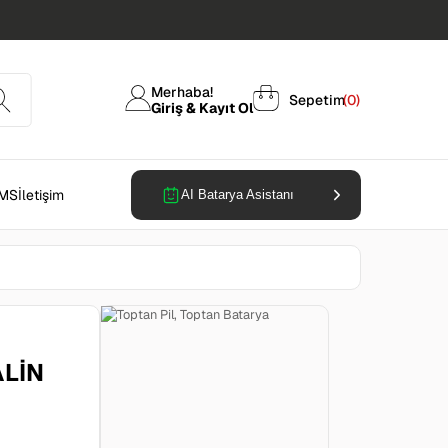
Merhaba!
Sepetim
0
Giriş & Kayıt Ol
MS
İletişim
AI Batarya Asistanı
ALIN