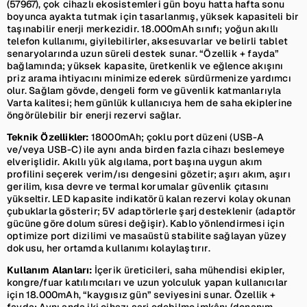
(57967), çok cihazlı ekosistemleri gün boyu hatta hafta sonu
boyunca ayakta tutmak için tasarlanmış, yüksek kapasiteli bir
taşınabilir enerji merkezidir. 18.000mAh sınıfı; yoğun akıllı
telefon kullanımı, giyilebilirler, aksesuvarlar ve belirli tablet
senaryolarında uzun süreli destek sunar. “Özellik + fayda”
bağlamında; yüksek kapasite, üretkenlik ve eğlence akışını
priz arama ihtiyacını minimize ederek sürdürmenize yardımcı
olur. Sağlam gövde, dengeli form ve güvenlik katmanlarıyla
Varta kalitesi; hem günlük kullanıcıya hem de saha ekiplerine
öngörülebilir bir enerji rezervi sağlar.
Teknik Özellikler:
18000mAh; çoklu port düzeni (USB-A
ve/veya USB-C) ile aynı anda birden fazla cihazı beslemeye
elverişlidir. Akıllı yük algılama, port başına uygun akım
profilini seçerek verim/ısı dengesini gözetir; aşırı akım, aşırı
gerilim, kısa devre ve termal korumalar güvenlik çıtasını
yükseltir. LED kapasite indikatörü kalan rezervi kolay okunan
çubuklarla gösterir; 5V adaptörlerle şarj desteklenir (adaptör
gücüne göre dolum süresi değişir). Kablo yönlendirmesi için
optimize port dizilimi ve masaüstü stabilite sağlayan yüzey
dokusu, her ortamda kullanımı kolaylaştırır.
Kullanım Alanları:
İçerik üreticileri, saha mühendisi ekipler,
kongre/fuar katılımcıları ve uzun yolculuk yapan kullanıcılar
için 18.000mAh, “kaygısız gün” seviyesini sunar. Özellik +
fayda: Aynı anda iki cihazı şarj edebilme imkânı (donanım