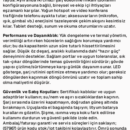
konfigürasyonuna bağlı), bireysel ve ekip içi ihtiyaçları
eşzamanlı karşılar. Yoğun hotspot ve video konferans
trafiğinde telefonu ayakta tutar; aksesuvarların (mikrofon,
ışık, gimbal vb.) enerjisini tazeleyerek çekim akışını kesintisiz
kılar. Tablet desteği, sunum ve okuma oturumlarını uzatır.
Performans ve Dayanıklılık:
Yük dengeleme ve termal yönetim,
verimliliği artırırken hücrelerin sağlığını korumaya yardımcı
olur; bu da kapasitenin uzun süre tutarlı hissettirilmesini
sağlar. Düşük öz deşarj, aralıklı kullanımda dahi “hazır güç”
deneyimini destekler. Sağlam portlar ve uygun toleranslar, sık
tak-çıkar döngülerinde temas güvenilirliğini sürdürür; gövde
yapısı çizilme/sürtünmeye karşı günlük dayanım sunar. LED
gösterge, şarj rutinini optimize etmeye yardımcı olur; gereksiz
döngülerden kaçınmak döngü ömrünü uzatır ve toplam sahip
olma maliyetini düşürür.
Güvenlik ve Satış Koşulları:
Sertifikalı kablolar ve uygun
adaptörler kullanın; su/nem ve aşırı sıcaklıklardan kaçının.
Şarj sırasında üzerini kapatmayın, doğrudan güneş altında
bırakmayın. Uçuşlarda el bagajında taşıyın; lityum batarya
kurallarını gözetin. Şişme, ısınma veya koku fark edilirse
kullanımı durdurun ve güvenli şekilde izole edin.
Ambalaj/faturayı garanti ve servis süreçleri için saklayın;
(57967) ürün kodu stok/lot takibini kolaylaştırır. Ömrü sonunda