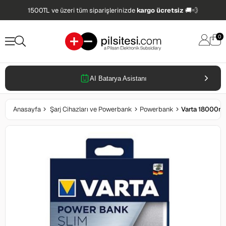
1500TL ve üzeri tüm siparişlerinizde
kargo ücretsiz
🚚💨
0
AI Batarya Asistanı
Anasayfa
Şarj Cihazları ve Powerbank
Powerbank
Varta 18000m