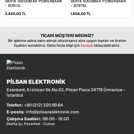
VARTA 10000MAH POWERBANK
VARTA 5000MAH POWERBANK
– (57913)
– (57975)
3.425,00 TL
1.604,00 TL
TİCARİ MÜŞTERİ MİSİNİZ?
Bir işletme adına satın almak istiyorsanız size uygun toptan ve üretim
fiyatları sunabiliriz. Daha fazla bilgi için
buraya
tıklayabilirsiniz.
PİLSAN ELEKTRONİK
Esenkent, Erzincan Sk.No:22, Pilsan Plaza 34776 Ümraniye -
İstanbul
Telefon:
+90 (212) 320 99 84
E-posta:
info@pilsanelektronik.com
Çalışma Saatleri:
08:00 - 18:00
(Hafta içi, Pazartesi - Cuma)