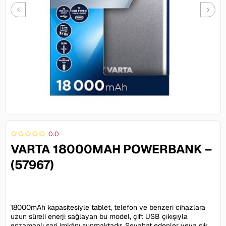
0.0
VARTA 18000MAH POWERBANK –
(57967)
1.096,10 TL
18000mAh kapasitesiyle tablet, telefon ve benzeri cihazlara
uzun süreli enerji sağlayan bu model, çift USB çıkışıyla
eşzamanlı şarj imkânı sunmaktadır. Seyahat edenler veya sık