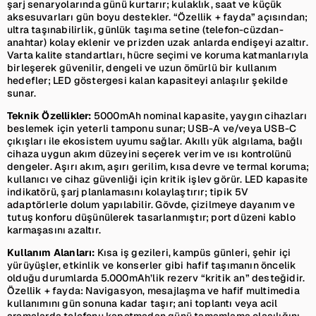
şarj senaryolarında günü kurtarır; kulaklık, saat ve küçük
aksesuvarları gün boyu destekler. “Özellik + fayda” açısından;
ultra taşınabilirlik, günlük taşıma setine (telefon-cüzdan-
anahtar) kolay eklenir ve prizden uzak anlarda endişeyi azaltır.
Varta kalite standartları, hücre seçimi ve koruma katmanlarıyla
birleşerek güvenilir, dengeli ve uzun ömürlü bir kullanım
hedefler; LED göstergesi kalan kapasiteyi anlaşılır şekilde
sunar.
Teknik Özellikler:
5000mAh nominal kapasite, yaygın cihazları
beslemek için yeterli tamponu sunar; USB-A ve/veya USB-C
çıkışları ile ekosistem uyumu sağlar. Akıllı yük algılama, bağlı
cihaza uygun akım düzeyini seçerek verim ve ısı kontrolünü
dengeler. Aşırı akım, aşırı gerilim, kısa devre ve termal koruma;
kullanıcı ve cihaz güvenliği için kritik işlev görür. LED kapasite
indikatörü, şarj planlamasını kolaylaştırır; tipik 5V
adaptörlerle dolum yapılabilir. Gövde, çizilmeye dayanım ve
tutuş konforu düşünülerek tasarlanmıştır; port düzeni kablo
karmaşasını azaltır.
Kullanım Alanları:
Kısa iş gezileri, kampüs günleri, şehir içi
yürüyüşler, etkinlik ve konserler gibi hafif taşımanın öncelik
olduğu durumlarda 5.000mAh’lik rezerv “kritik an” desteğidir.
Özellik + fayda: Navigasyon, mesajlaşma ve hafif multimedia
kullanımını gün sonuna kadar taşır; ani toplantı veya acil