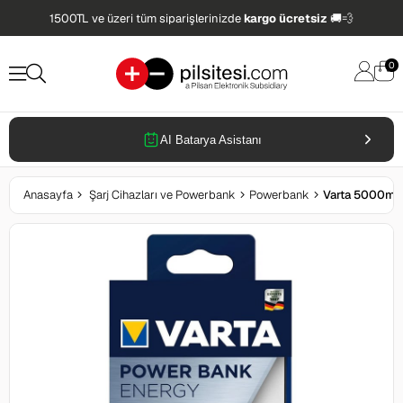
1500TL ve üzeri tüm siparişlerinizde
kargo ücretsiz
🚚💨
0
AI Batarya Asistanı
Anasayfa
Şarj Cihazları ve Powerbank
Powerbank
Varta 5000mA