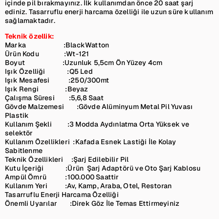
içinde pil bırakmayınız. İlk kullanımdan önce 20 saat şarj
ediniz. Tasarruflu enerji harcama özelliği ile uzun süre kullanım
sağlamaktadır.
Teknik özellik:
Marka :BlackWatton
Ürün Kodu :Wt-121
Boyut :Uzunluk 5,5cm Ön Yüzey 4cm
Işık Özelliği :Q5 Led
Işık Mesafesi :250/300mt
Işık Rengi :Beyaz
Çalışma Süresi :5,6,8 Saat
Gövde Malzemesi :Gövde Alüminyum Metal Pil Yuvası
Plastik
Kullanım Şekli :3 Modda Aydınlatma Orta Yüksek ve
selektör
Kullanım Özellikleri :Kafada Esnek Lastiği İle Kolay
Sabitlenme
Teknik Özellikleri :Şarj Edilebilir Pil
Kutu İçeriği :Ürün Şarj Adaptörü ve Oto Şarj Kablosu
Ampül Ömrü :100.000 Saattir
Kullanım Yeri :Av, Kamp, Araba, Otel, Restoran
Tasarruflu Enerji Harcama Özelliği
Önemli Uyarılar :Direk Göz İle Temas Ettirmeyiniz