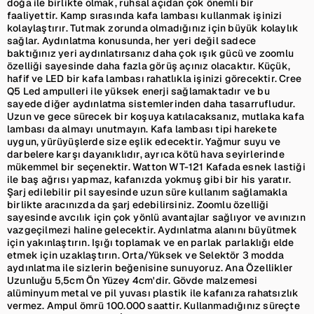
doğa ile birlikte olmak, ruhsal açıdan çok önemli bir
faaliyettir. Kamp sırasında kafa lambası kullanmak işinizi
kolaylaştırır. Tutmak zorunda olmadığınız için büyük kolaylık
sağlar. Aydınlatma konusunda, her yeri değil sadece
baktığınız yeri aydınlatırsanız daha çok ışık gücü ve zoomlu
özelliği sayesinde daha fazla görüş açınız olacaktır. Küçük,
hafif ve LED bir kafa lambası rahatlıkla işinizi görecektir. Cree
Q5 Led ampulleri ile yüksek enerji sağlamaktadır ve bu
sayede diğer aydınlatma sistemlerinden daha tasarrufludur.
Uzun ve gece sürecek bir koşuya katılacaksanız, mutlaka kafa
lambası da almayı unutmayın. Kafa lambası tipi harekete
uygun, yürüyüşlerde size eşlik edecektir. Yağmur suyu ve
darbelere karşı dayanıklıdır, ayrıca kötü hava seyirlerinde
mükemmel bir seçenektir. Watton WT-121 Kafada esnek lastiği
ile baş ağrısı yapmaz, kafanızda yokmuş gibi bir his yaratır.
Şarj edilebilir pil sayesinde uzun süre kullanım sağlamakla
birlikte aracınızda da şarj edebilirsiniz. Zoomlu özelliği
sayesinde avcılık için çok yönlü avantajlar sağlıyor ve avınızın
vazgeçilmezi haline gelecektir. Aydınlatma alanını büyütmek
için yakınlaştırın. Işığı toplamak ve en parlak parlaklığı elde
etmek için uzaklaştırın. Orta/Yüksek ve Selektör 3 modda
aydınlatma ile sizlerin beğenisine sunuyoruz. Ana Özellikler
Uzunluğu 5,5cm Ön Yüzey 4cm'dir. Gövde malzemesi
alüminyum metal ve pil yuvası plastik ile kafanıza rahatsızlık
vermez. Ampul ömrü 100.000 saattir. Kullanmadığınız süreçte