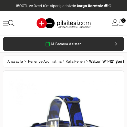
1500TL ve üzeri tüm siparişlerinizde
kargo ücretsiz
🚚💨
0
AI Batarya Asistanı
Anasayfa
Fener ve Aydınlatma
Kafa Feneri
Watton WT-121 Şarj Edi