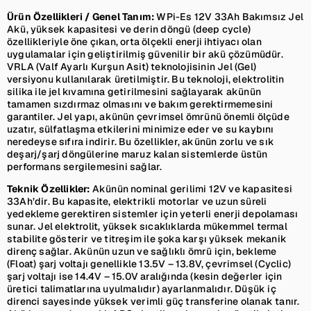
Ürün Özellikleri / Genel Tanım:
WPi-Es 12V 33Ah Bakımsız Jel
Akü, yüksek kapasitesi ve derin döngü (deep cycle)
özellikleriyle öne çıkan, orta ölçekli enerji ihtiyacı olan
uygulamalar için geliştirilmiş güvenilir bir akü çözümüdür.
VRLA (Valf Ayarlı Kurşun Asit) teknolojisinin Jel (Gel)
versiyonu kullanılarak üretilmiştir. Bu teknoloji, elektrolitin
silika ile jel kıvamına getirilmesini sağlayarak akünün
tamamen sızdırmaz olmasını ve bakım gerektirmemesini
garantiler. Jel yapı, akünün çevrimsel ömrünü önemli ölçüde
uzatır, sülfatlaşma etkilerini minimize eder ve su kaybını
neredeyse sıfıra indirir. Bu özellikler, akünün zorlu ve sık
deşarj/şarj döngülerine maruz kalan sistemlerde üstün
performans sergilemesini sağlar.
Teknik Özellikler:
Akünün nominal gerilimi 12V ve kapasitesi
33Ah’dir. Bu kapasite, elektrikli motorlar ve uzun süreli
yedekleme gerektiren sistemler için yeterli enerji depolaması
sunar. Jel elektrolit, yüksek sıcaklıklarda mükemmel termal
stabilite gösterir ve titreşim ile şoka karşı yüksek mekanik
direnç sağlar. Akünün uzun ve sağlıklı ömrü için, bekleme
(Float) şarj voltajı genellikle 13.5V – 13.8V, çevrimsel (Cyclic)
şarj voltajı ise 14.4V – 15.0V aralığında (kesin değerler için
üretici talimatlarına uyulmalıdır) ayarlanmalıdır. Düşük iç
direnci sayesinde yüksek verimli güç transferine olanak tanır.