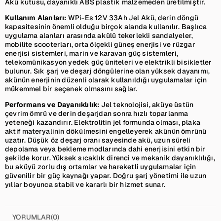
Akü kutusu, dayanıklı ABS plastik malzemeden üretilmiştir.
Kullanım Alanları:
WPi-Es 12V 33Ah Jel Akü, derin döngü
kapasitesinin önemli olduğu birçok alanda kullanılır. Başlıca
uygulama alanları arasında akülü tekerlekli sandalyeler,
mobilite scooterları, orta ölçekli güneş enerjisi ve rüzgar
enerjisi sistemleri, marin ve karavan güç sistemleri,
telekomünikasyon yedek güç üniteleri ve elektrikli bisikletler
bulunur. Sık şarj ve deşarj döngülerine olan yüksek dayanımı,
akünün enerjinin düzenli olarak kullanıldığı uygulamalar için
mükemmel bir seçenek olmasını sağlar.
Performans ve Dayanıklılık:
Jel teknolojisi, aküye üstün
çevrim ömrü ve derin deşarjdan sonra hızlı toparlanma
yeteneği kazandırır. Elektrolitin jel formunda olması, plaka
aktif materyalinin dökülmesini engelleyerek akünün ömrünü
uzatır. Düşük öz deşarj oranı sayesinde akü, uzun süreli
depolama veya bekleme modlarında dahi enerjisini etkin bir
şekilde korur. Yüksek sıcaklık direnci ve mekanik dayanıklılığı,
bu aküyü zorlu dış ortamlar ve hareketli uygulamalar için
güvenilir bir güç kaynağı yapar. Doğru şarj yönetimi ile uzun
yıllar boyunca stabil ve kararlı bir hizmet sunar.
YORUMLAR
(0)