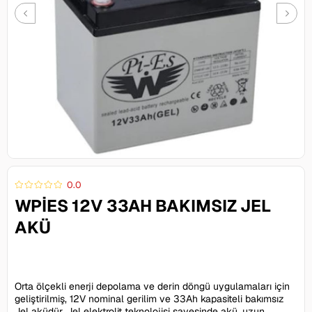
0.0
WPIES 12V 33AH BAKIMSIZ JEL
AKÜ
1.055,60 TL
Orta ölçekli enerji depolama ve derin döngü uygulamaları için
geliştirilmiş, 12V nominal gerilim ve 33Ah kapasiteli bakımsız
Jel aküdür. Jel elektrolit teknolojisi sayesinde akü, uzun