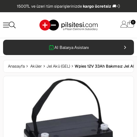
1500TL ve üzeri tüm siparişlerinizde
kargo ücretsiz
🚚💨
0
AI Batarya Asistanı
Anasayfa
Aküler
Jel Akü (GEL)
Wpies 12V 33Ah Bakımsız Jel Ak