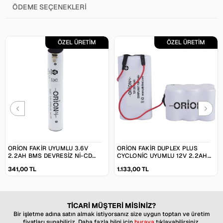
ÖDEME SEÇENEKLERI
ÖZEL ÜRETİM
ÖZEL ÜRETİM
ORION FAKIR UYUMLU 3.6V
ORION FAKIR DUPLEX PLUS
2.2AH BMS DEVRESIZ NI-CD
CYCLONIC UYUMLU 12V 2.2AH
SÜPÜRGE BATARYASI
BMS DEVRESIZ NI-CD SÜPÜRGE
341,00 TL
1.133,00 TL
BATARYASI
TİCARİ MÜŞTERİ MİSİNİZ?
Bir işletme adına satın almak istiyorsanız size uygun toptan ve üretim
fiyatları sunabiliriz. Daha fazla bilgi için
buraya
tıklayabilirsiniz.