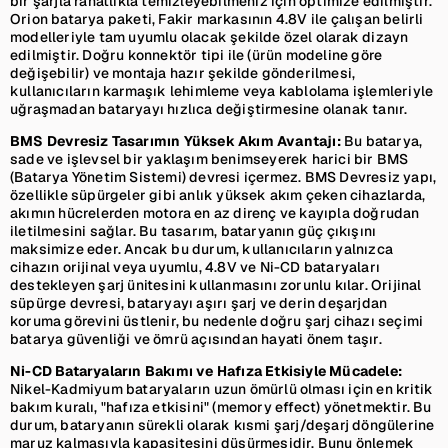
bir şarjla rahatlıkla temizleyebilmeniz için optimize edilmiştir.
Orion batarya paketi, Fakir markasının 4.8V ile çalışan belirli
modelleriyle tam uyumlu olacak şekilde özel olarak dizayn
edilmiştir. Doğru konnektör tipi ile (ürün modeline göre
değişebilir) ve montaja hazır şekilde gönderilmesi,
kullanıcıların karmaşık lehimleme veya kablolama işlemleriyle
uğraşmadan bataryayı hızlıca değiştirmesine olanak tanır.
BMS Devresiz Tasarımın Yüksek Akım Avantajı:
Bu batarya,
sade ve işlevsel bir yaklaşım benimseyerek harici bir BMS
(Batarya Yönetim Sistemi) devresi içermez. BMS Devresiz yapı,
özellikle süpürgeler gibi anlık yüksek akım çeken cihazlarda,
akımın hücrelerden motora en az direnç ve kayıpla doğrudan
iletilmesini sağlar. Bu tasarım, bataryanın güç çıkışını
maksimize eder. Ancak bu durum, kullanıcıların yalnızca
cihazın orijinal veya uyumlu, 4.8V ve Ni-CD bataryaları
destekleyen şarj ünitesini kullanmasını zorunlu kılar. Orijinal
süpürge devresi, bataryayı aşırı şarj ve derin deşarjdan
koruma görevini üstlenir, bu nedenle doğru şarj cihazı seçimi
batarya güvenliği ve ömrü açısından hayati önem taşır.
Ni-CD Bataryaların Bakımı ve Hafıza Etkisiyle Mücadele:
Nikel-Kadmiyum bataryaların uzun ömürlü olması için en kritik
bakım kuralı, "hafıza etkisini" (memory effect) yönetmektir. Bu
durum, bataryanın sürekli olarak kısmi şarj/deşarj döngülerine
maruz kalmasıyla kapasitesini düşürmesidir. Bunu önlemek