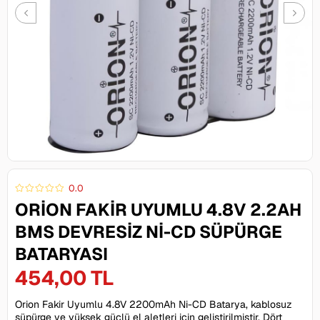
0.0
ORION FAKIR UYUMLU 4.8V 2.2AH
BMS DEVRESIZ NI-CD SÜPÜRGE
BATARYASI
454,00 TL
Orion Fakir Uyumlu 4.8V 2200mAh Ni-CD Batarya, kablosuz
süpürge ve yüksek güçlü el aletleri için geliştirilmiştir. Dört