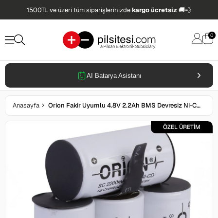
1500TL ve üzeri tüm siparişlerinizde
kargo ücretsiz
🚚💨
0
AI Batarya Asistanı
Anasayfa
Orion Fakir Uyumlu 4.8V 2.2Ah BMS Devresiz Ni-CD Süpürge Bataryası
ÖZEL ÜRETİM