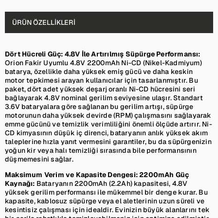
ÜRÜN ÖZELLIKLERI
Dört Hücreli Güç: 4.8V İle Artırılmış Süpürge Performansı:
Orion Fakir Uyumlu 4.8V 2200mAh Ni-CD (Nikel-Kadmiyum)
batarya, özellikle daha yüksek emiş gücü ve daha keskin
motor tepkimesi arayan kullanıcılar için tasarlanmıştır. Bu
paket, dört adet yüksek deşarj oranlı Ni-CD hücresini seri
bağlayarak 4.8V nominal gerilim seviyesine ulaşır. Standart
3.6V bataryalara göre sağlanan bu gerilim artışı, süpürge
motorunun daha yüksek devirde (RPM) çalışmasını sağlayarak
emme gücünü ve temizlik verimliliğini önemli ölçüde artırır. Ni-
CD kimyasının düşük iç direnci, bataryanın anlık yüksek akım
taleplerine hızla yanıt vermesini garantiler, bu da süpürgenizin
yoğun kir veya halı temizliği sırasında bile performansının
düşmemesini sağlar.
Maksimum Verim ve Kapasite Dengesi: 2200mAh Güç
Kaynağı:
Bataryanın 2200mAh (2.2Ah) kapasitesi, 4.8V
yüksek gerilim performansı ile mükemmel bir denge kurar. Bu
kapasite, kablosuz süpürge veya el aletlerinin uzun süreli ve
kesintisiz çalışması için idealdir. Evinizin büyük alanlarını tek