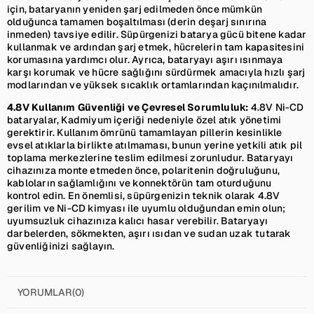
için, bataryanın yeniden şarj edilmeden önce mümkün
olduğunca tamamen boşaltılması (derin deşarj sınırına
inmeden) tavsiye edilir. Süpürgenizi batarya gücü bitene kadar
kullanmak ve ardından şarj etmek, hücrelerin tam kapasitesini
korumasına yardımcı olur. Ayrıca, bataryayı aşırı ısınmaya
karşı korumak ve hücre sağlığını sürdürmek amacıyla hızlı şarj
modlarından ve yüksek sıcaklık ortamlarından kaçınılmalıdır.
4.8V Kullanım Güvenliği ve Çevresel Sorumluluk:
4.8V Ni-CD
bataryalar, Kadmiyum içeriği nedeniyle özel atık yönetimi
gerektirir. Kullanım ömrünü tamamlayan pillerin kesinlikle
evsel atıklarla birlikte atılmaması, bunun yerine yetkili atık pil
toplama merkezlerine teslim edilmesi zorunludur. Bataryayı
cihazınıza monte etmeden önce, polaritenin doğruluğunu,
kabloların sağlamlığını ve konnektörün tam oturduğunu
kontrol edin. En önemlisi, süpürgenizin teknik olarak 4.8V
gerilim ve Ni-CD kimyası ile uyumlu olduğundan emin olun;
uyumsuzluk cihazınıza kalıcı hasar verebilir. Bataryayı
darbelerden, sökmekten, aşırı ısıdan ve sudan uzak tutarak
güvenliğinizi sağlayın.
YORUMLAR
(0)