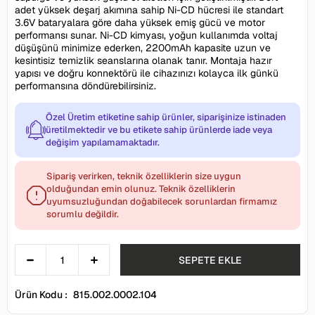
adet yüksek deşarj akımına sahip Ni-CD hücresi ile standart
3.6V bataryalara göre daha yüksek emiş gücü ve motor
performansı sunar. Ni-CD kimyası, yoğun kullanımda voltaj
düşüşünü minimize ederken, 2200mAh kapasite uzun ve
kesintisiz temizlik seanslarına olanak tanır. Montaja hazır
yapısı ve doğru konnektörü ile cihazınızı kolayca ilk günkü
performansına döndürebilirsiniz.
Özel Üretim etiketine sahip ürünler, siparişinize istinaden
üretilmektedir ve bu etikete sahip ürünlerde iade veya
değişim yapılamamaktadır.
Sipariş verirken, teknik özelliklerin size uygun
olduğundan emin olunuz. Teknik özelliklerin
uyumsuzluğundan doğabilecek sorunlardan firmamız
sorumlu değildir.
Ürün Kodu :
815.002.0002.104