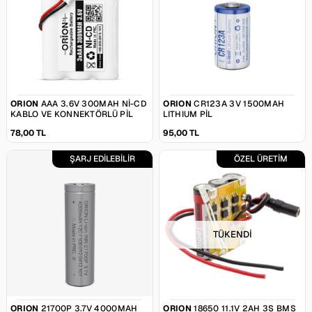
ORION
AAA 3.6V 300MAH NI-CD
ORION
CR123A 3V 1500MAH
KABLO VE KONNEKTÖRLÜ PIL
LITHIUM PIL
78,00 TL
95,00 TL
ŞARJ EDİLEBİLİR
ÖZEL ÜRETİM
TÜKENDI
ORION
21700P 3.7V 4000MAH
ORION
18650 11.1V 2AH 3S BMS