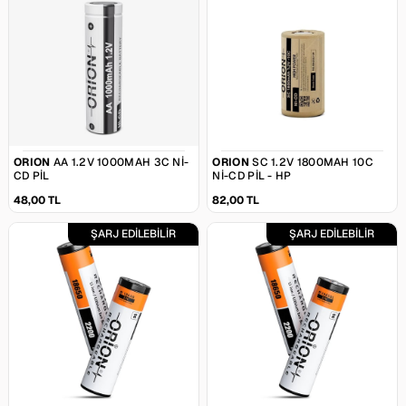
ORION
AA 1.2V 1000MAH 3C NI-
ORION
SC 1.2V 1800MAH 10C
CD PIL
NI-CD PIL - HP
48,00 TL
82,00 TL
ŞARJ EDİLEBİLİR
ŞARJ EDİLEBİLİR