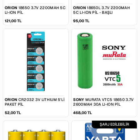
ORION
18650 3.7V 2200MAH 5C
ORION
18650L 3.7V 2200MAH
LI-ION PIL
5C LI-ION PIL - BAŞLI
121,00 TL
95,00 TL
ORION
CR2032 3V LITHIUM 5'LI
SONY
MURATA VTC5 18650 3.7V
PAKET PIL
2600MAH 30A LI-ION PIL
52,00 TL
468,00 TL
ŞARJ EDİLEBİLİR