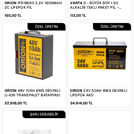
ORION
IFR18650 3.2V 1600MAH
VARTA
D - BÜYÜK BOY 1.5V
2C LIFEPO4 PIL
ALKALIN TEKLI PAKET PIL –
INDUSTRIAL (4020)
155,00 TL
113,00 TL
ÖZEL ÜRETİM
ÖZEL ÜRETİM
ORION
48V 10AH BMS DEVRELI
ORION
24V 50AH BMS DEVRELI
LI-ION TRANSPALET BATARYASI
LIFEPO4 AKÜ
22.818,00 TL
34.914,00 TL
ŞARJ EDİLEBİLİR