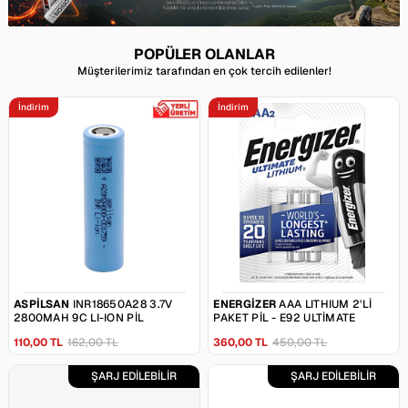
POPÜLER OLANLAR
Müşterilerimiz tarafından en çok tercih edilenler!
İndirim
İndirim
ASPILSAN
INR18650A28 3.7V
ENERGIZER
AAA LITHIUM 2'LI
2800MAH 9C LI-ION PIL
PAKET PIL - E92 ULTIMATE
110,00 TL
162,00 TL
360,00 TL
450,00 TL
ŞARJ EDİLEBİLİR
ŞARJ EDİLEBİLİR