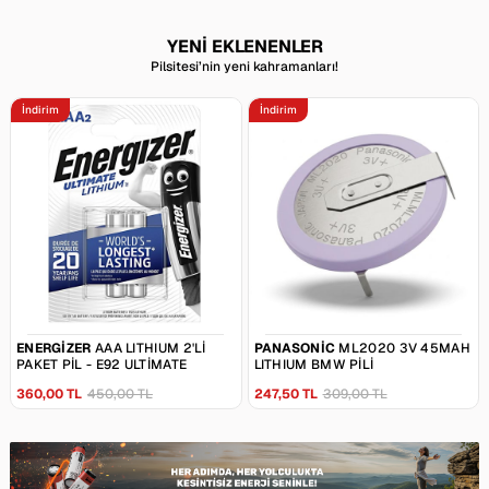
YENİ EKLENENLER
Pilsitesi’nin yeni kahramanları!
İndirim
İndirim
ENERGIZER
AAA LITHIUM 2'LI
PANASONIC
ML2020 3V 45MAH
PAKET PIL - E92 ULTIMATE
LITHIUM BMW PILI
360,00 TL
450,00 TL
247,50 TL
309,00 TL